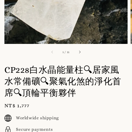
1
/
11
CP228白水晶能量柱🔍居家風
水常備礦🔍聚氣化煞的淨化首
席🔍頂輪平衡夥伴
Regular
NT$ 1,777
price
Worldwide shipping
Secure payments