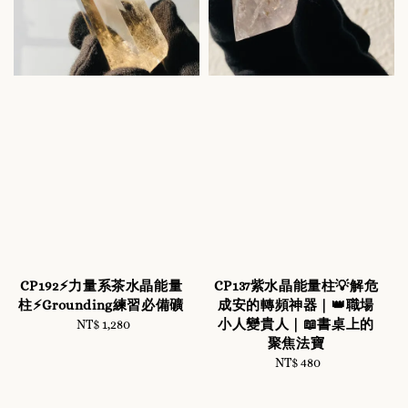
CP192⚡️力量系茶水晶能量
CP137紫水晶能量柱💡解危
柱⚡️Grounding練習必備礦
成安的轉頻神器｜👑職場
小人變貴人｜📖書桌上的
NT$ 1,280
Regular
聚焦法寶
price
NT$ 480
Regular
price