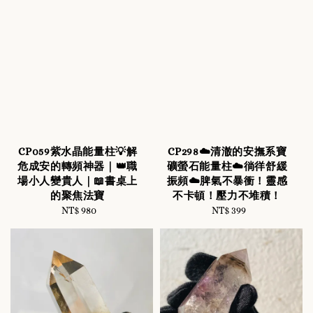
CP059紫水晶能量柱💡解
CP298☁️清澈的安撫系寶
危成安的轉頻神器｜👑職
礦螢石能量柱☁️徜徉舒緩
場小人變貴人｜📖書桌上
振頻☁️脾氣不暴衝！靈感
的聚焦法寶
不卡頓！壓力不堆積！
NT$ 980
Regular
NT$ 399
Regular
price
price