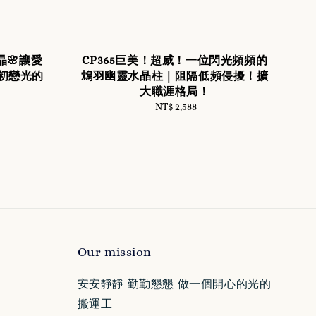
晶🌸讓愛
CP365巨美！超威！一位閃光頻頻的
初戀光的
鴆羽幽靈水晶柱｜阻隔低頻侵擾！擴
大職涯格局！
NT$ 2,588
Regular
price
Our mission
安安靜靜 勤勤懇懇 做一個開心的光的
搬運工