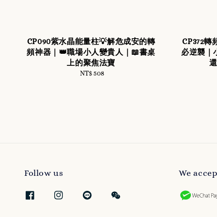
CP090紫水晶能量柱💡解危成安的轉
CP37
頻神器｜👑職場小人變貴人｜📖書桌
必逆襲｜
上的聚焦法寶
NT$ 508
Regular
price
Follow us
We accep