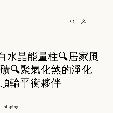
31白水晶能量柱🔍居家風
礦🔍聚氣化煞的淨化
頂輪平衡夥伴
 shipping