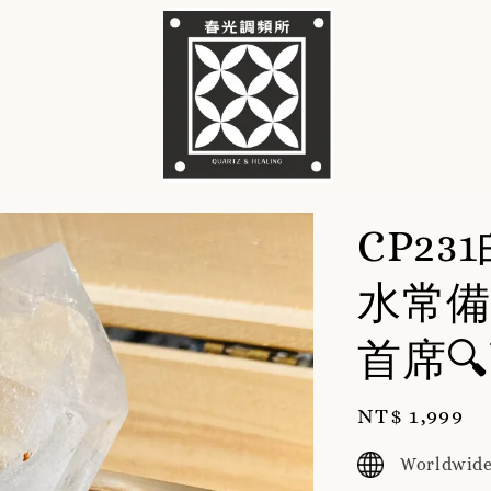
CP2
水常備
首席
Regular
NT$ 1,999
price
Worldwide