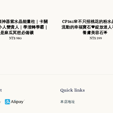
2轉頻神器紫水晶能量柱｜卡關
CP361🌸不只招桃花的粉水
小人變貴人｜學渣轉學霸｜
流動的幸福寶石💗綻放迷人
還是麻瓜冥想必備礦
養膚美容石🌟
NT$ 980
Regular
NT$ 399
Regular
price
price
t
Quick links
本店地址