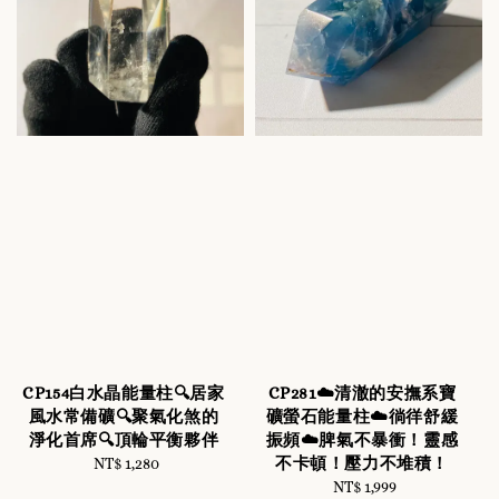
CP154白水晶能量柱🔍居家
CP281☁️清澈的安撫系寶
風水常備礦🔍聚氣化煞的
礦螢石能量柱☁️徜徉舒緩
淨化首席🔍頂輪平衡夥伴
振頻☁️脾氣不暴衝！靈感
不卡頓！壓力不堆積！
NT$ 1,280
Regular
price
NT$ 1,999
Regular