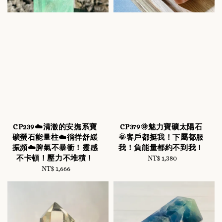
CP239☁️清澈的安撫系寶
CP379🌞魅力寶礦太陽石
礦螢石能量柱☁️徜徉舒緩
🌞客戶都挺我！下屬都服
振頻☁️脾氣不暴衝！靈感
我！負能量都約不到我！
不卡頓！壓力不堆積！
NT$ 1,380
Regular
NT$ 1,666
Regular
price
price