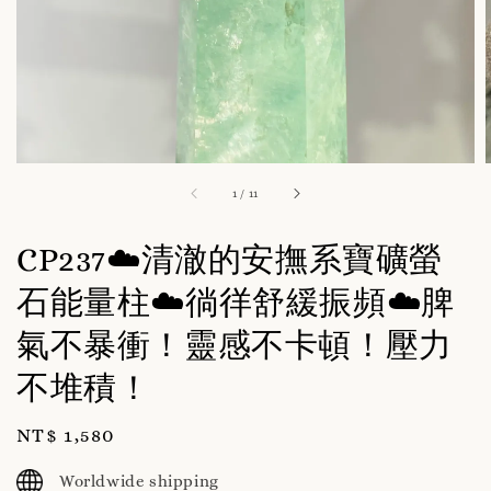
1
/
11
CP237☁️清澈的安撫系寶礦螢
石能量柱☁️徜徉舒緩振頻☁️脾
氣不暴衝！靈感不卡頓！壓力
不堆積！
Regular
NT$ 1,580
price
Worldwide shipping