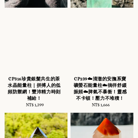
CP316珍貴銀髮共生的茶
CP239☁️清澈的安撫系寶
水晶能量柱｜拼搏人的低
礦螢石能量柱☁️徜徉舒緩
頻防禦網！豐沛精力時刻
振頻☁️脾氣不暴衝！靈感
補給！
不卡頓！壓力不堆積！
NT$ 1,399
Regular
NT$ 1,666
Regular
price
price