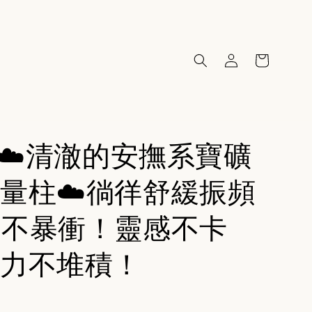
60☁️清澈的安撫系寶礦
量柱☁️徜徉舒緩振頻
氣不暴衝！靈感不卡
力不堆積！