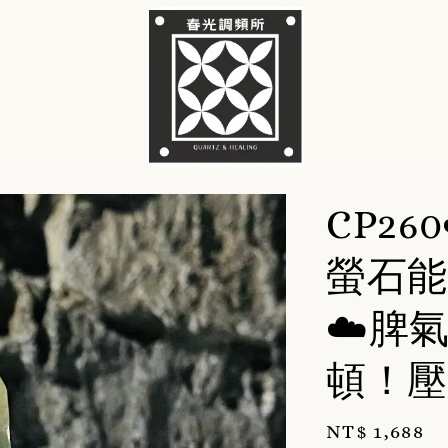
CP2
螢石能
☁️脾
頓！壓
Regular
NT$ 1,688