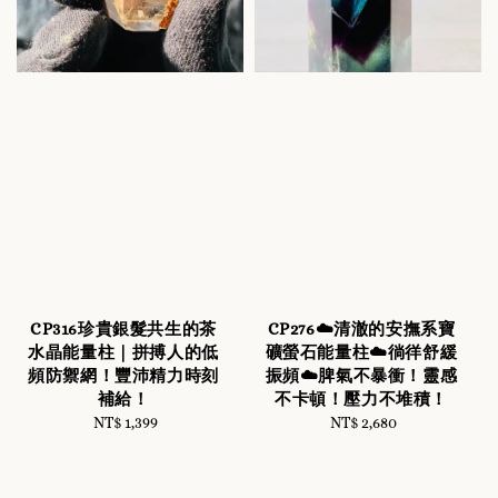
CP316珍貴銀髮共生的茶
CP276☁️清澈的安撫系寶
水晶能量柱｜拼搏人的低
礦螢石能量柱☁️徜徉舒緩
頻防禦網！豐沛精力時刻
振頻☁️脾氣不暴衝！靈感
補給！
不卡頓！壓力不堆積！
NT$ 1,399
Regular
NT$ 2,680
Regular
price
price