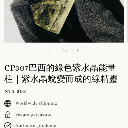
1
/
12
CP307巴西的綠色紫水晶能量
柱｜紫水晶蛻變而成的綠精靈
Regular
NT$ 808
price
Worldwide shipping
Secure payments
Authentic products