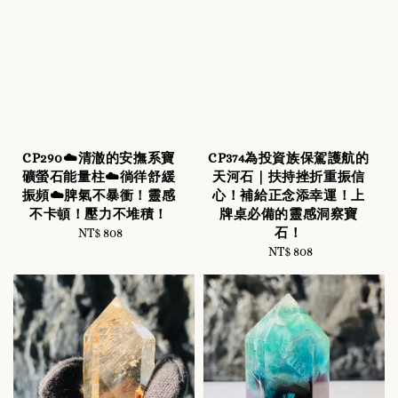
CP290☁️清澈的安撫系寶
CP374為投資族保駕護航的
礦螢石能量柱☁️徜徉舒緩
天河石｜扶持挫折重振信
振頻☁️脾氣不暴衝！靈感
心！補給正念添幸運！上
不卡頓！壓力不堆積！
牌桌必備的靈感洞察寶
石！
NT$ 808
Regular
price
NT$ 808
Regular
price