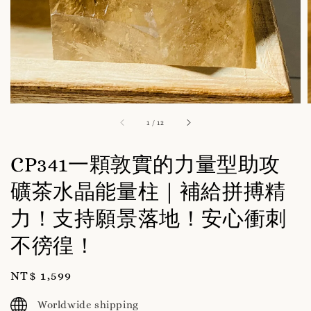
1
/
12
CP341一顆敦實的力量型助攻
礦茶水晶能量柱｜補給拼搏精
力！支持願景落地！安心衝刺
不徬徨！
Regular
NT$ 1,599
price
Worldwide shipping