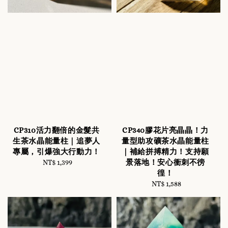
CP310活力翻倍的金髮共
CP340膠花片亮晶晶！力
生茶水晶能量柱｜追夢人
量型助攻礦茶水晶能量柱
專屬，引爆強大行動力！
｜補給拼搏精力！支持願
景落地！安心衝刺不徬
NT$ 1,399
Regular
徨！
price
NT$ 1,588
Regular
price