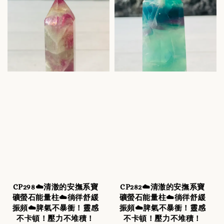
CP298☁️清澈的安撫系寶
CP282☁️清澈的安撫系寶
礦螢石能量柱☁️徜徉舒緩
礦螢石能量柱☁️徜徉舒緩
振頻☁️脾氣不暴衝！靈感
振頻☁️脾氣不暴衝！靈感
不卡頓！壓力不堆積！
不卡頓！壓力不堆積！