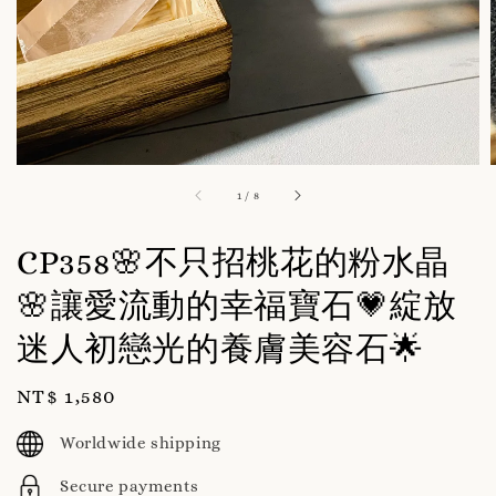
1
/
8
CP358🌸不只招桃花的粉水晶
🌸讓愛流動的幸福寶石💗綻放
迷人初戀光的養膚美容石🌟
Regular
NT$ 1,580
price
Worldwide shipping
Secure payments