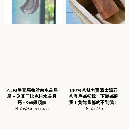
P1198🌟喜馬拉雅白水晶星
CP379🌞魅力寶礦太陽石
星＋🌛莫三比克粉水晶月
🌞客戶都挺我！下屬都服
亮＋925銀項鍊
我！負能量都約不到我！
Sale
NT$ 2,980
Regular
NT$ 1,380
Regular
NT$ 3,333
price
price
price