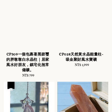
CP309一個包裹著黑碧璽
CP028天然黃水晶能量柱-
的胖墩墩白水晶柱｜居家
吸金聚財風水寶礦
風水好朋友，鎮宅化煞常
NT$ 1,999
Regular
備礦。
price
NT$ 799
Regular
price
優惠