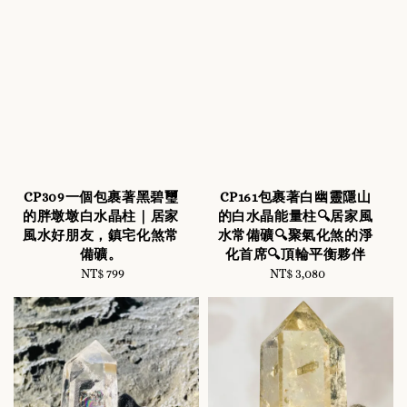
CP309一個包裹著黑碧璽
CP161包裹著白幽靈隱山
的胖墩墩白水晶柱｜居家
的白水晶能量柱🔍居家風
風水好朋友，鎮宅化煞常
水常備礦🔍聚氣化煞的淨
備礦。
化首席🔍頂輪平衡夥伴
NT$ 799
Regular
NT$ 3,080
Regular
price
price