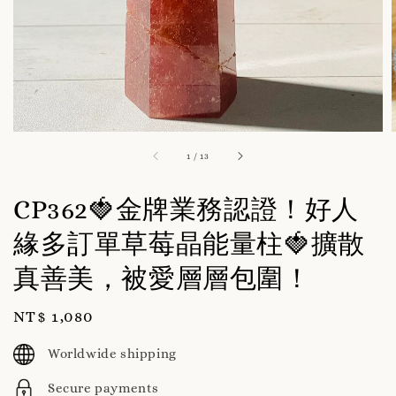
1
/
13
CP362🍓金牌業務認證！好人
緣多訂單草莓晶能量柱🍓擴散
真善美，被愛層層包圍！
Regular
NT$ 1,080
price
Worldwide shipping
Secure payments