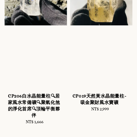
CP206白水晶能量柱🔍居
CP019天然黃水晶能量柱-
家風水常備礦🔍聚氣化煞
吸金聚財風水寶礦
的淨化首席🔍頂輪平衡夥
NT$ 2,999
Regular
伴
price
NT$ 1,666
Regular
price