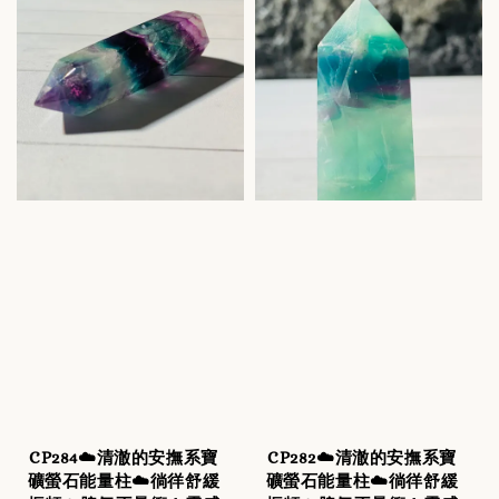
CP284☁️清澈的安撫系寶
CP282☁️清澈的安撫系寶
礦螢石能量柱☁️徜徉舒緩
礦螢石能量柱☁️徜徉舒緩