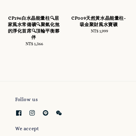
CP196白水晶能量柱🔍居
CP009天然黃水晶能量柱-
家風水常備礦🔍聚氣化煞
吸金聚財風水寶礦
的淨化首席🔍頂輪平衡夥
NT$ 1,999
Regular
伴
price
NT$ 1,366
Regular
price
Follow us
We accept