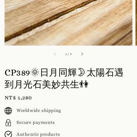
1
/
9
CP389🌞日月同輝🌛太陽石遇
到月光石美妙共生👫
Regular
NT$ 1,280
price
Worldwide shipping
Secure payments
Authentic products