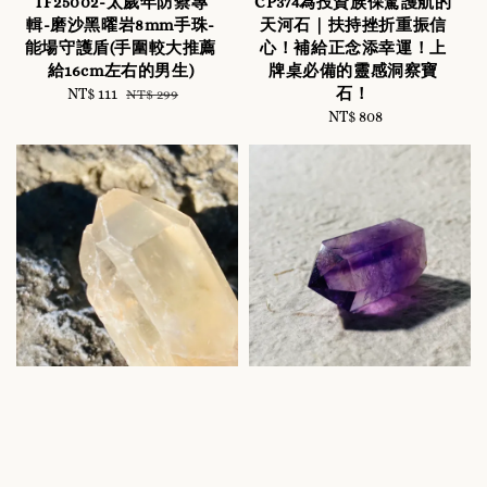
TF25002-太歲年防禦專
CP374為投資族保駕護航的
輯-磨沙黑曜岩8mm手珠-
天河石｜扶持挫折重振信
能場守護盾(手圍較大推薦
心！補給正念添幸運！上
給16cm左右的男生)
牌桌必備的靈感洞察寶
石！
Sale
NT$ 111
Regular
NT$ 299
price
price
NT$ 808
Regular
price