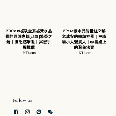
CDC013💰吸金系💰黃水晶
CP116紫水晶能量柱💡解
骨幹原礦專輯[13號]繁榮之
危成安的轉頻神器｜👑職
鑰｜匱乏感擊退｜冥想手
場小人變貴人｜📖書桌上
握推薦
的聚焦法寶
NT$ 888
Regular
NT$ 777
Regular
price
price
Follow us