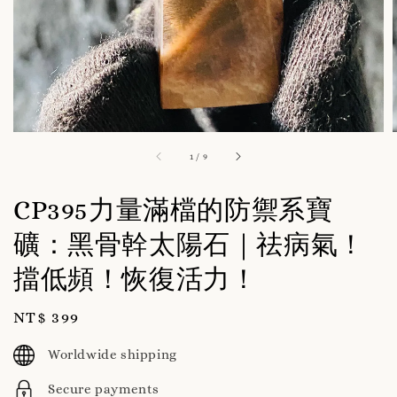
1
/
9
CP395力量滿檔的防禦系寶
礦：黑骨幹太陽石｜祛病氣！
擋低頻！恢復活力！
Regular
NT$ 399
price
Worldwide shipping
Secure payments