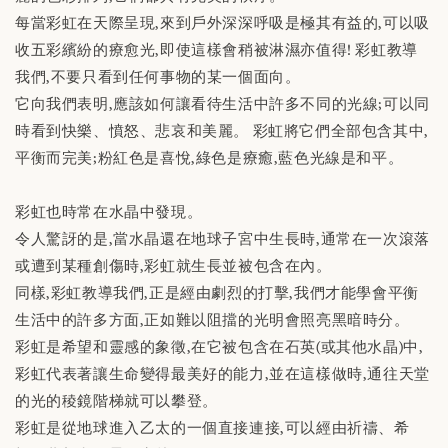
每當彩虹在天際呈現,來到戶外深深呼吸是極其有益的,可以吸
收五彩繽紛的療愈光,即使這樣會稍被淋濕亦值得! 彩虹教導
我們,不要只看到任何事物的某一個面向。
它向我們表明,應該如何讓看待生活中許多不同的光線;可以同
時看到快樂、憤怒、悲哀和美麗。 彩虹將它們全部包含其中,
平衡而完美;粉紅色是喜悅,綠色是療癒,藍色光線是和平。
彩虹也時常在水晶中發現。
令人驚訝的是,當水晶還在地球子宮中生長時,通常在一次滾落
或遭到某種創傷時,彩虹就生長並被包含在內。
同樣,彩虹教導我們,正是經由劇烈的打擊,我們才能學會平衡
生活中的許多方面,正如難以阻擋的光明會照亮黑暗時分。
彩虹是希望和靈感的象徵,在它被包含在石英(或其他水晶)中,
彩虹代表著讓生命變得最美好的能力,並在這樣做時,通往天堂
的光的稜鏡階梯就可以攀登。
彩虹是從地球進入乙太的一個直接連接,可以經由祈禱、希