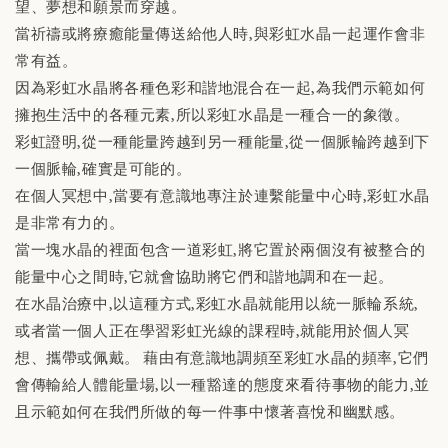
望、夢想和願景而穿越。
當祈禱或將療癒能量傳送給他人時,與彩虹水晶一起運作會非
常有益。
因為彩虹水晶將各種色彩和諧地混合在一起,為我們示範如何
擁抱生活中的各種元素,所以彩虹水晶是一種合一的象徵。
彩虹證明,從一種能量跨越到另一種能量,從一個脈輪跨越到下
一個脈輪,確實是可能的。
在個人冥想中,當要有意識地專注於連繫能量中心時,彩虹水晶
是非常有力的。
當一塊水晶的裡面包含一道彩虹,將它置於兩個沒有被整合的
能量中心之間時,它就會協助將它們和諧地調和在一起。
在水晶治療中,以這種方式,彩虹水晶就能用以統一脈輪系統,
或者當一個人正在學習彩虹光線的課程時,就能用於個人冥
想、攜帶或佩戴。 藉由有意識地調頻至彩虹水晶的頻率,它們
會傳輸給人體能量場,以一種豁達的態度來看待事物的能力,並
且示範如何在我們所做的每一件事中懷著喜悅和幽默感。