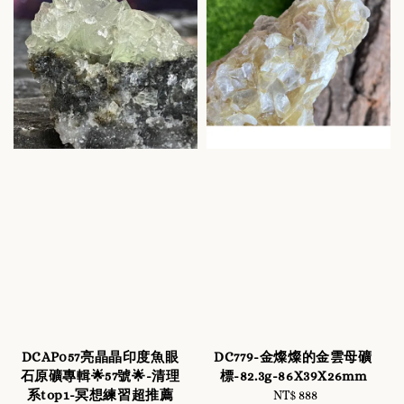
DCAP057亮晶晶印度魚眼
DC779-金燦燦的金雲母礦
石原礦專輯🌟57號🌟-清理
標-82.3g-86X39X26mm
系top1-冥想練習超推薦
NT$ 888
Regular