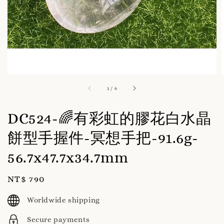
1
/
6
DC524-🌈有彩虹的膠花白水晶
餅型手握件-冥想手把-91.6g-
56.7x47.7x34.7mm
Regular
NT$ 790
price
Worldwide shipping
Secure payments