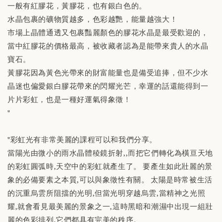
一般有紅膠花，黃膠花，也有銀白色的。
水晶包裹的礦物質越多，色彩越艷，能量越強大！
市場上晶體通透又包裹豔麗顏色的膠花水晶是最受歡迎的，
當中紅膠花的價格最高，被收藏者認為是能帶來貴人的水晶
寶石。
黃膠花因為黃色光帶來的財富能量也是備受追捧，但不少水
晶迷也偏愛銀白膠花帶來的閃耀光芒，幸運的話還能得到一
片片彩虹，也是一種好運氣得象徵！
"
"彩虹光有非常美麗的課程可以和我們分享。
當陽光由微小的雨水晶體稜鏡折射,,而把它們轉化為橫亘天地
的彩虹圓弧時,天空中的彩虹就產生了。 要產生如此壯麗的景
象的必備要素之本質,可以與象徵性有關。 太陽是時常被生活
的沉重烏雲所阻擋的光明,但當光明穿越烏雲,當精神之光照
耀,就會看見最美麗的景象之一,這時黑暗和潮濕中出現一組壯
麗的色彩排列,它們都具有完美的秩序。