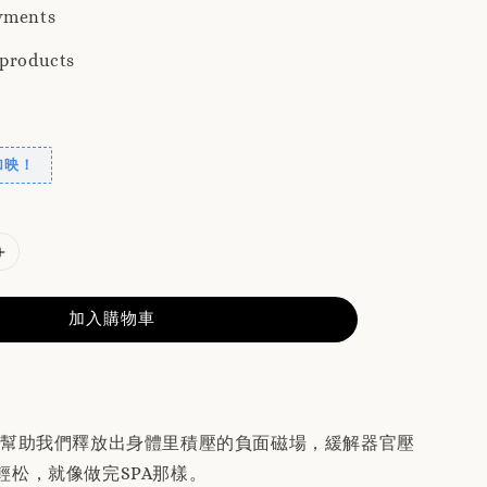
yments
 products
加映！
加入購物車
能幫助我們釋放出身體里積壓的負面磁場，緩解器官壓
輕松，就像做完SPA那樣。