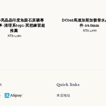
059亮晶晶印度魚眼石原礦專
DC063馬達加斯加骸骨
🌟-清理系top1-冥想練習超
件-59.0mm
推薦
NT$ 1,599
Regular
price
NT$ 1,180
Regular
price
t
Quick links
本店地址