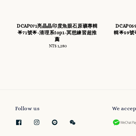
DCAP071亮晶晶印度魚眼石原礦專輯
DCAP
🌟71號🌟-清理系top1-冥想練習超推
輯🌟59號
薦
NT$ 1,280
Regular
price
Follow us
We accep