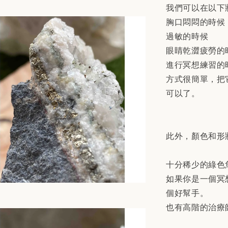
我們可以在以下
胸口悶悶的時候
過敏的時候
眼睛乾澀疲勞的
進行冥想練習的
方式很簡單，把
可以了。
此外，顏色和形
十分稀少的綠色
如果你是一個冥
個好幫手。
也有高階的治療