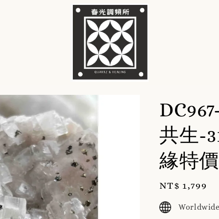
DC9
共生-3
緣特價
Regular
NT$ 1,799
price
Worldwide