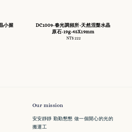
水晶小握
DC1009-春光調頻所-天然涅槃水晶
原石-19g-45X19mm
NT$ 222
Regular
price
Our mission
安安靜靜 勤勤懇懇 做一個開心的光的
搬運工