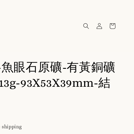
67-魚眼石原礦-有黃銅礦
13g-93X53X39mm-結
 shipping