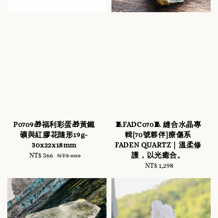
P0709🎁福利彩蛋🎁黃鐵
🧵FADC070🧵 縫合水晶專
礦與紅膠花隨形19g-
輯[70號夥伴]療傷系
30x22x18mm
FADEN QUARTZ｜溫柔修
護，以光癒合。
Sale
NT$ 366
Regular
NT$ 888
price
price
NT$ 1,298
Regular
price