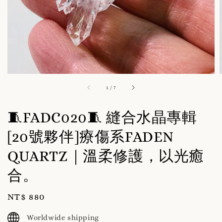
1
/
7
🧵FADC020🧵 縫合水晶專輯
[20號夥伴]療傷系FADEN
QUARTZ｜溫柔修護，以光癒
合。
Regular
NT$ 880
price
Worldwide shipping