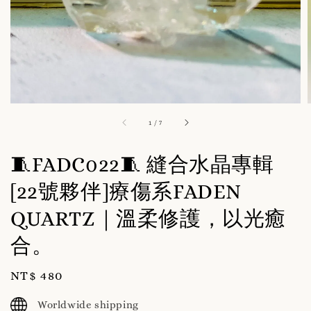
1
/
7
🧵FADC022🧵 縫合水晶專輯
[22號夥伴]療傷系FADEN
QUARTZ｜溫柔修護，以光癒
合。
Regular
NT$ 480
price
Worldwide shipping