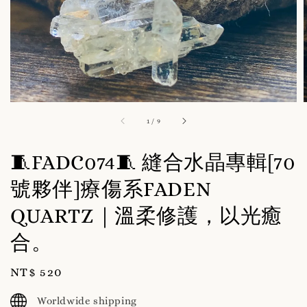
1
/
9
🧵FADC074🧵 縫合水晶專輯[70
號夥伴]療傷系FADEN
QUARTZ｜溫柔修護，以光癒
合。
Regular
NT$ 520
price
Worldwide shipping