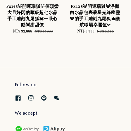
Fx143🦊開運瑞狐🦊個頭蠻
Fx108🦊開運瑞狐🦊淨體
大且好閃的藏級超七水晶
白水晶包裹著星光綠幽靈
手工雕刻九尾狐💓一眼心
💚的手工雕刻九尾狐💼護
動💓甜甜價
航職場幸運值✨
Sale
NT$ 32,888
Regular
Sale
NT$ 3,333
Regular
NT$ 36,999
NT$ 3,680
price
price
price
price
Follow us
We accept