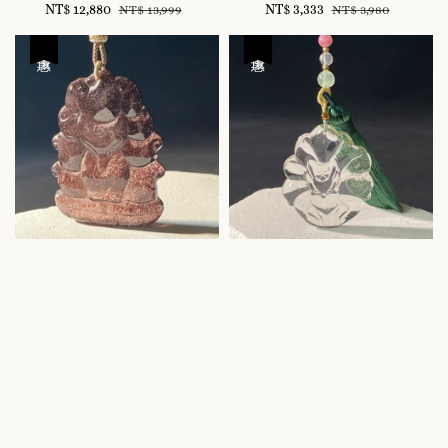
Sale
NT$ 12,880
Regular
Sale
NT$ 3,333
Regular
NT$ 13,999
NT$ 3,980
price
price
price
price
優惠
優惠