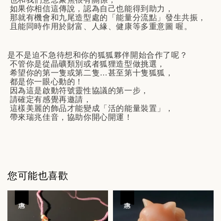
如果你相信這傳說，認為自己也能得到助力，
那就有機會和九尾造型處的「能量分流點」發生共振，
且能同時作用於財富、人緣、健康等多重意圖 喔。
是不是迫不急待想和你的狐狐夥伴開始合作了呢？
不管你是從晶礦類別或者狐狸造型做挑選，
希望你的第一隻或第二隻…甚至第十隻狐狐，
都是你一眼心動的！
因為這是啟動符號靈性協議的第一步，
請確定有感覺再邀請，
這樣美麗的飾品才能變成「活的能量裝置」，
帶來瑞兆佳音，協助你開心開運！
您可能也喜歡
優惠
優惠