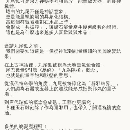
九尾狐可是東方神秘學裡相當於「能量放大器」的終極
載體。
蜷曲的九尾不僅是神話意象，
更是能量螺旋場的具象化結構。
當這個符號被雕刻在水晶上時，
會形成「共振腔」，讓礦石能量產生幾何級數的增幅。
這也是為什麼越來越多人喜歡狐狐水晶！
邀請九尾狐之前，
我們需要知道這是一個從神獸到能量樞紐的美麗蛻變結
果。
在上古神話裡，九尾狐被視為天地靈氣聚合體，
尾巴數量9對應《易經》「九為陽極」概念，
也就是能量呈飽和狀態的意思 。
從漢代符命學的角度，九尾被符籙化為「辟邪結界」，
人們認為石器或玉器上的雕紋能形成抵禦邪氣的量子
場 。
到唐代瑞狐的概念愈成熟，工藝也更講究，
各種玉石雕刻除了作為避邪用，也帶入了開運祝禱的意
涵。
多美的蛻變歷程呀！