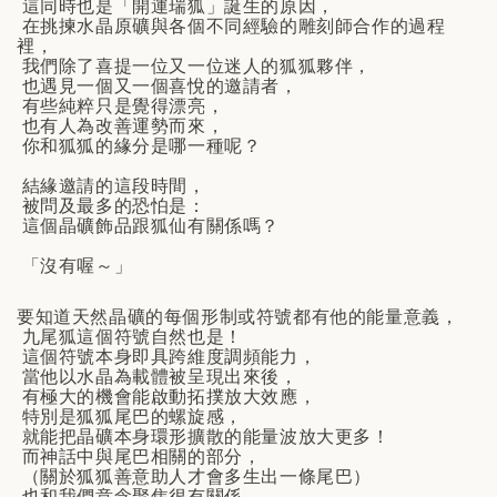
這同時也是「開運瑞狐」誕生的原因，
在挑揀水晶原礦與各個不同經驗的雕刻師合作的過程
裡，
我們除了喜提一位又一位迷人的狐狐夥伴，
也遇見一個又一個喜悅的邀請者，
有些純粹只是覺得漂亮，
也有人為改善運勢而來，
你和狐狐的緣分是哪一種呢？
結緣邀請的這段時間，
被問及最多的恐怕是：
這個晶礦飾品跟狐仙有關係嗎？
「沒有喔～」
要知道天然晶礦的每個形制或符號都有他的能量意義，
九尾狐這個符號自然也是！
這個符號本身即具跨維度調頻能力，
當他以水晶為載體被呈現出來後，
有極大的機會能啟動拓撲放大效應，
特別是狐狐尾巴的螺旋感，
就能把晶礦本身環形擴散的能量波放大更多！
而神話中與尾巴相關的部分，
（關於狐狐善意助人才會多生出一條尾巴）
也和我們意念聚焦很有關係，