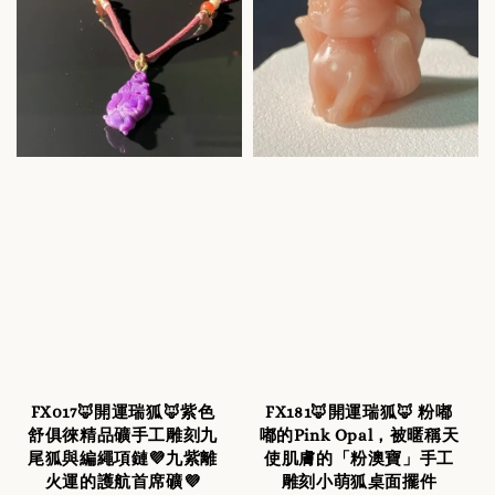
FX017🦊開運瑞狐🦊紫色
FX181🦊開運瑞狐🦊 粉嘟
舒俱徠精品礦手工雕刻九
嘟的Pink Opal，被暱稱天
尾狐與編繩項鏈💜九紫離
使肌膚的「粉澳寶」手工
火運的護航首席礦💜
雕刻小萌狐桌面擺件