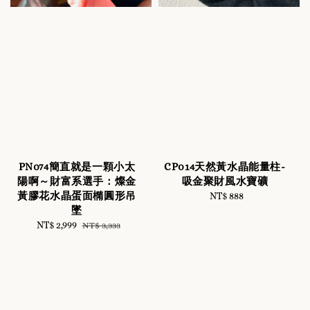
PN074簡直就是一顆小太
CP014天然黃水晶能量柱-
陽啊～財富系選手：燦金
吸金聚財風水寶礦
黃膠花水晶蛋面橢圓形吊
NT$ 888
Regular
墜
price
Sale
NT$ 2,999
Regular
NT$ 3,333
price
price