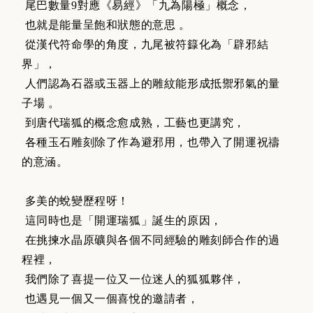
尾巴數量9對應《易經》「九為陽極」概念，
也就是能量呈飽和狀態的意思 。
從漢代符命學的角度，九尾被符籙化為「辟邪結
界」，
人們認為石器或玉器上的雕紋能形成抵禦邪氣的量
子場 。
到唐代瑞狐的概念愈成熟，工藝也更講究，
各種玉石雕刻除了作為避邪用，也帶入了開運祝禱
的意涵。
多美的蛻變歷程呀！
這同時也是「開運瑞狐」誕生的原因，
在挑揀水晶原礦與各個不同經驗的雕刻師合作的過
程裡，
我們除了喜提一位又一位迷人的狐狐夥伴，
也遇見一個又一個喜悅的邀請者，