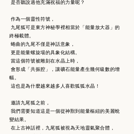
是否聽說過他充滿祝福的力量呢？
作為一個靈性符號，
九尾狐可是東方神秘學裡相當於「能量放大器」的
終極載體。
蜷曲的九尾不僅是神話意象，
更是能量螺旋場的具象化結構。
當這個符號被雕刻在水晶上時，
會形成「共振腔」，讓礦石能量產生幾何級數的增
幅。
這也是為什麼越來越多人喜歡狐狐水晶！
邀請九尾狐之前，
我們需要知道這是一個從神獸到能量樞紐的美麗蛻
變結果。
在上古神話裡，九尾狐被視為天地靈氣聚合體，