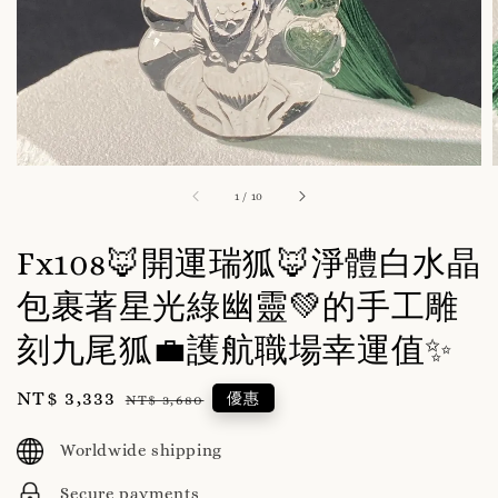
1
/
10
Fx108🦊開運瑞狐🦊淨體白水晶
包裹著星光綠幽靈💚的手工雕
刻九尾狐💼護航職場幸運值✨
Sale
NT$ 3,333
Regular
優惠
NT$ 3,680
price
price
Worldwide shipping
Secure payments