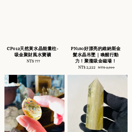
CP012天然黃水晶能量柱-
PN150好漂亮的維納斯金
吸金聚財風水寶礦
髮水晶吊墜｜喚醒行動
力！聚攏吸金磁場！
NT$ 777
Regular
price
Sale
NT$ 2,222
Regular
NT$ 2,599
price
price
優惠