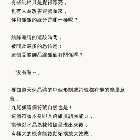
有些純粹只是覺得漂亮，
也有人為改善運勢而來，
你和狐狐的緣分是哪一種呢？
結緣邀請的這段時間，
被問及最多的恐怕是：
這個晶礦飾品跟狐仙有關係嗎？
「沒有喔～」
要知道天然晶礦的每個形制或符號都有他的能量意
義，
九尾狐這個符號自然也是！
這個符號本身即具跨維度調頻能力，
當他以水晶為載體被呈現出來後，
有極大的機會能啟動拓撲放大效應，