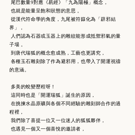
尾巴數量9對應《易經》「九為陽極」概念，
也就是能量呈飽和狀態的意思 。
從漢代符命學的角度，九尾被符籙化為「辟邪結
界」，
人們認為石器或玉器上的雕紋能形成抵禦邪氣的量
子場 。
到唐代瑞狐的概念愈成熟，工藝也更講究，
各種玉石雕刻除了作為避邪用，也帶入了開運祝禱
的意涵。
多美的蛻變歷程呀！
這同時也是「開運瑞狐」誕生的原因，
在挑揀水晶原礦與各個不同經驗的雕刻師合作的過
程裡，
我們除了喜提一位又一位迷人的狐狐夥伴，
也遇見一個又一個喜悅的邀請者，