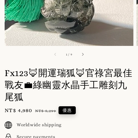
1
/
9
Fx123🦊開運瑞狐🦊官祿宮最佳
戰友💼綠幽靈水晶手工雕刻九
尾狐
Sale
NT$ 4,980
Regular
優惠
NT$ 5,299
price
price
Worldwide shipping
Secure payments