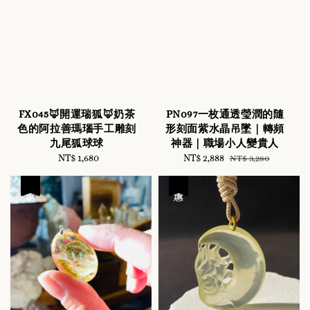
FX045🦊開運瑞狐🦊奶茶
PN097一枚通透瑩潤的隨
色的阿拉善瑪瑙手工雕刻
形刻面紫水晶吊墜｜轉頻
九尾狐球球
神器｜職場小人變貴人
NT$ 1,680
Regular
Sale
NT$ 2,888
Regular
NT$ 3,280
price
price
price
優惠
優惠