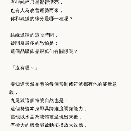
有些純粹只是覺得漂亮，
也有人為改善運勢而來，
你和狐狐的緣分是哪一種呢？
結緣邀請的這段時間，
被問及最多的恐怕是：
這個晶礦飾品跟狐仙有關係嗎？
「沒有喔～」
要知道天然晶礦的每個形制或符號都有他的能量意
義，
九尾狐這個符號自然也是！
這個符號本身即具跨維度調頻能力，
當他以水晶為載體被呈現出來後，
有極大的機會能啟動拓撲放大效應，