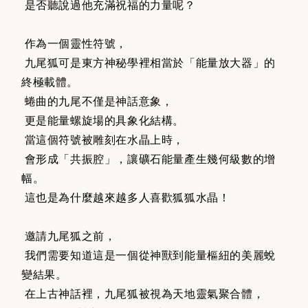
是否聽說過他充滿祝福的力量呢？
作為一個靈性符號，
九尾狐可是東方神秘學裡相當於「能量放大器」的
終極載體。
蜷曲的九尾不僅是神話意象，
更是能量螺旋場的具象化結構。
當這個符號被雕刻在水晶上時，
會形成「共振腔」，讓礦石能量產生幾何級數的增
幅。
這也是為什麼越來越多人喜歡狐狐水晶！
邀請九尾狐之前，
我們需要知道這是一個從神獸到能量樞紐的美麗蛻
變結果。
在上古神話裡，九尾狐被視為天地靈氣聚合體，