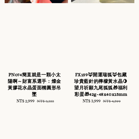
PN074簡直就是一顆小太
FX159🦊開運瑞狐🦊包藏
陽啊～財富系選手：燦金
珍貴藍針的檸檬黃水晶🍋
黃膠花水晶蛋面橢圓形吊
望月祈願九尾狐狐🎁福利
墜
彩蛋🎁42g-48x40x15mm
Sale
NT$ 2,999
Regular
Sale
NT$ 3,999
Regular
NT$ 3,333
NT$ 4,599
price
price
price
price