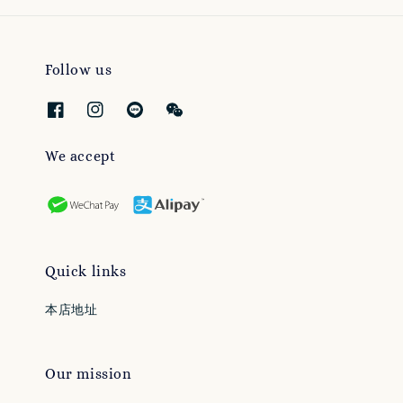
Follow us
We accept
Quick links
本店地址
Our mission