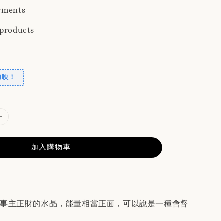
yments
 products
加映！
加入購物車
靈事主正財的水晶，能量相當正面，可以說是一種會督
。