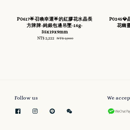
P0617🌟召喚幸運🌟的紅膠花水晶長
P0245
方牌牌-純銀包邊吊墜-16g-
花幽靈
35x19x9mm
Sale
NT$ 2,222
Regular
NT$ 2,980
price
price
Follow us
We accep