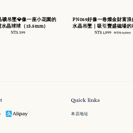
💎晶礦吊墜💎像一座小花園的
PN059好像一卷燦金財富
水晶球球（13.5mm）
水晶吊墜｜吸引豐盛磁場的
NT$ 399
Regular
Sale
NT$ 1,999
Regular
NT$ 2,580
price
price
price
t
Quick links
本店地址