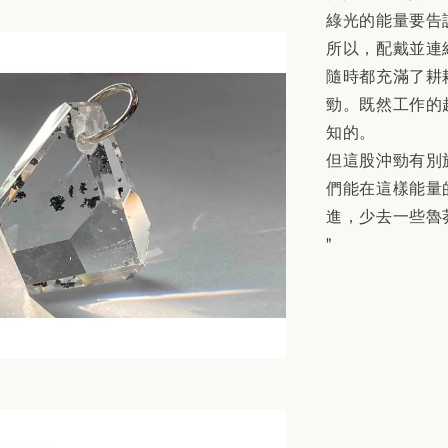
綠光的能量要告
所以，配戴並連
隨時都充滿了耕
勁。既然工作的
知的。
但這股沖勁有別
們能在這樣能量
進，少去一些魯
"