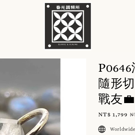
P06
隨形切
戰友💼1
Sale
NT$ 1,799
R
N
price
p
Worldwide