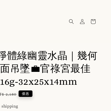
46淨體綠幽靈水晶｜幾何
面吊墜💼官祿宮最佳
6g-32x25x14mm
egular
優惠
T$ 2,580
rice
 shipping