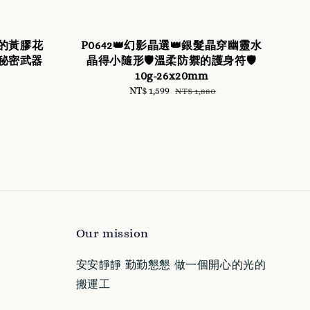
浪的黃膠花
P0642👑幻影晶選👑銀髮晶穿幽靈水
秘密武器
晶得小隨形🛡️溫柔防禦的護身符🛡️
10g-26x20mm
Sale
NT$ 1,599
Regular
NT$ 1,880
price
price
Our mission
安安靜靜 勤勤懇懇 做一個開心的光的
搬運工