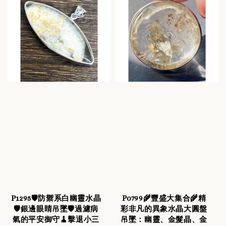
P1295🛡️防禦系白幽靈水晶
P0799🌾豐盛大集合🌾精
🛡️銀邊眼睛吊墜🛡️過濾病
彩非凡的異象水晶大圓盤
氣的平安御守🧹擊退小三
吊墜：幽靈、金髮晶、金