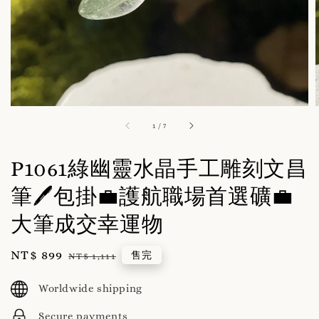
1
/
7
P1061綠幽靈水晶手工雕刻文昌
筆🖊️包掛💼護航職場首選礦💼
大筆成交幸運物
Sale
NT$ 899
Regular
售完
NT$ 1,111
price
price
Worldwide shipping
Secure payments