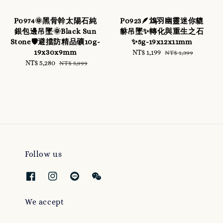
P0974🌞黑骨幹太陽石純
P0923🪶鴆羽幽靈迷你貔
銀包邊吊墜🌞Black Sun
貅吊墜✨轉化與重生之石
Stone🛡️避擋防精品礦10g-
✨5g-19x12x11mm
19x30x9mm
Sale
NT$ 1,199
Regular
NT$ 1,399
Sale
NT$ 5,280
Regular
price
price
NT$ 5,999
price
price
Follow us
We accept