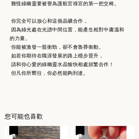
難怪綠幽靈要被譽為護航官祿宮的第一把交椅。
你完全可以放心和這個晶礦合作，
因為綠光處在光譜中間位置，能產生相對中庸溫和
的力量。
你能被激發一股衝勁，卻不會魯莽衝動。
如若你期待在職涯發展的路上穩步晉升，
請和你心愛的綠幽靈水晶愉快相處頻繁合作！
但凡你所嚮往，你必然能夠到達。
您可能也喜歡
優惠
優惠