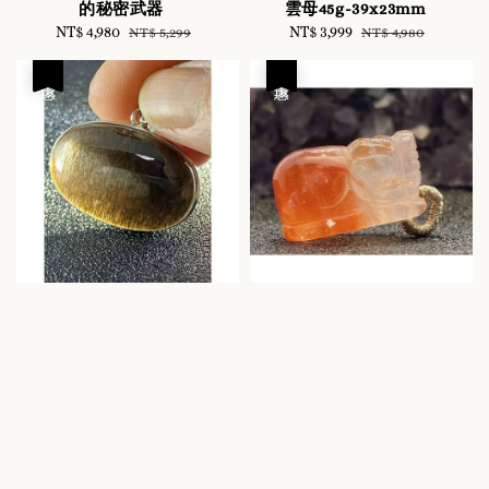
的秘密武器
雲母45g-39x23mm
Sale
NT$ 4,980
Regular
Sale
NT$ 3,999
Regular
NT$ 5,299
NT$ 4,980
price
price
price
price
優惠
優惠