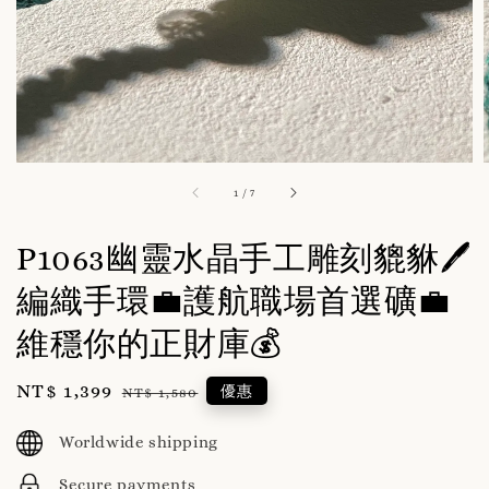
1
/
7
P1063幽靈水晶手工雕刻貔貅🖊️
編織手環💼護航職場首選礦💼
維穩你的正財庫💰
Sale
NT$ 1,399
Regular
優惠
NT$ 1,580
price
price
Worldwide shipping
Secure payments