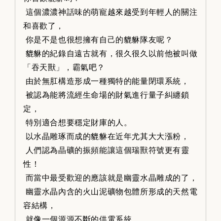
這個濃濃神話味的萌寵越來越受到年輕人的關注
和喜歡了，
你是不是也很想擁有自己的貔貅隊友呢？
貔貅的紀錄自遠古就有，很久很久以前他被叫做
「吞天獸」，霸氣吧？
由於無肛構造形成一種獨特的能量閉環系統，
被認為能將流經生命場的財氣進行量子糾纏鎖
定，
特別適合想要穩定財庫的人。
以水晶雕琢而成的貔貅在近年尤其大大漲粉，
人們認為晶礦的振頻能讓這個瑞獸符號更有靈
性！
而當中最受歡迎的應該就是幽靈水晶雕成的了，
幽靈水晶內含的火山泥礦物包體所形成的天然電
容結構，
就像一個源源不斷的供電系統，