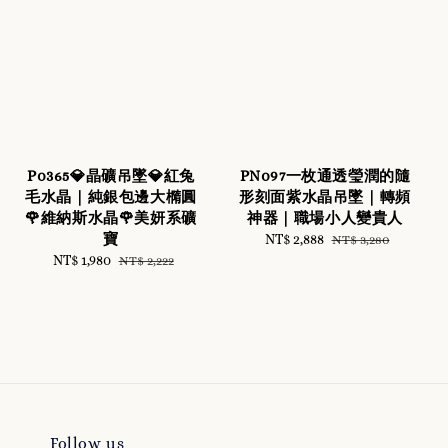
P0365💎晶礦吊墜💎紅兔
PN097一枚通透瑩潤的隨
毛水晶｜純銀包邊大橢圓
形刻面紫水晶吊墜｜轉頻
🌹維納斯水晶🌹美妍系礦
神器｜職場小人變貴人
寶
Sale
NT$ 2,888
Regular
NT$ 3,280
Sale
NT$ 1,980
Regular
price
price
NT$ 2,222
price
price
Follow us