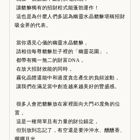
讓貔貅獨有的招財程式能蓬勃運作！
這也是為什麼人們多認為幽靈水晶貔貅堪稱招財
吸金界的代表。
當你遇見心儀的幽靈水晶貔貅，
請相信每尊貔貅肚子裡的「幽靈花園」，
都帶有獨一無二的財富DNA，
在放大招財效能的同時，
霧化晶體還能中和過度貪念產生的負頻波動，
讓我們在滿足當中創造越來越美好的豐盛感。
很多人會把貔貅放在家裡面向大門45度角的位
置，
這是一種簡單且有力量的財位錨定，
但別放到忘記了，有空還是要沖沖水、醺醺香、
曬曬月光…