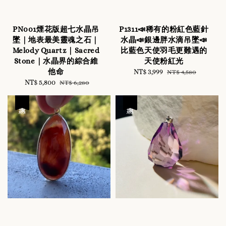
PN001煙花版超七水晶吊
P1311📣稀有的粉紅色藍針
墜｜地表最美靈魂之石｜
水晶📣銀邊胖水滴吊墜📣
Melody Quartz｜Sacred
比藍色天使羽毛更難遇的
Stone｜水晶界的綜合維
天使粉紅光
他命
Sale
NT$ 3,999
Regular
NT$ 4,580
Sale
NT$ 5,800
Regular
price
price
NT$ 6,280
price
price
優惠
優惠