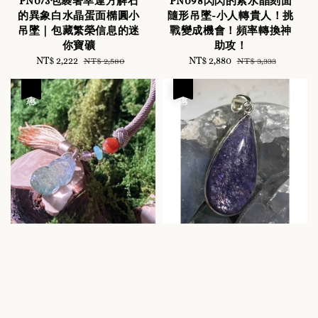
PN073包裹著幸運方解石
PN098閃閃的紫水晶刻面
的異象白水晶蛋面橢圓小
隨形吊墜-小人轉貴人！挑
吊墜｜包藏繁榮信息的迷
戰變成機會！頻率轉換神
你寶礦
助攻！
Sale
NT$ 2,222
Regular
Sale
NT$ 2,880
Regular
NT$ 2,580
NT$ 3,333
price
price
price
price
優惠
優惠