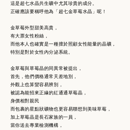
這是超七水晶共生礦中尤其珍貴的成分。
正確應該要稱呼他為「超七金草莓水晶」呢！
金草莓外型甜美高貴，
有大票女性粉絲，
而他本人也確實是一種擅於照顧女性能量的晶礦，
特別是對於女性內分泌系統。
金草莓與草莓晶的同異常被提出，
首先，他們價格通常天差地別，
外觀上也算蠻容易辨別，
被認為能招來正緣的紅通通草莓晶，
身價相對親民
而包裹的星點狀礦物也更容易聯想到美味草莓，
加上草莓晶是長石家族的一員，
當你送去專業檢測機構，