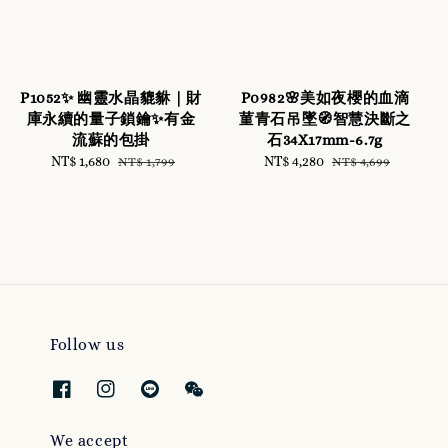
P1052✨ 幽靈水晶貔貅｜財
P0982🌸美如夜櫻的血滴
庫永續的量子鎖鑰✨有金
菫青石吊墜🧭智慧決斷之
流蘇的包掛
石34X17mm-6.7g
Sale
NT$ 1,680
Regular
Sale
NT$ 4,280
Regular
NT$ 1,799
NT$ 4,699
price
price
price
price
Follow us
We accept