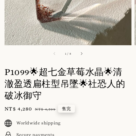
1
/
8
P1099🌟超七金草莓水晶🌟清
澈盈透扁柱型吊墜🌟社恐人的
破冰御守
Sale
NT$ 4,280
Regular
售完
NT$ 4,599
price
price
Worldwide shipping
Secure payments