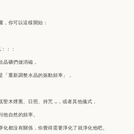
擺，你可以這樣開始：
化：：：
給晶礦們做消磁，
是「重新調整水晶的振動頻率」，
或聖木煙熏、日照、持咒 …，或者其他儀式，
到他自然的頻率。
淨化都沒有關係，你覺得需要淨化了就淨化他吧。