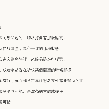
結：：：
多同學問起的，聽著好像有那麼點玄…
我們很聚焦，專心一致的那種狀態。
己進入到寧靜裡，來跟晶礦進行聯繫。
，或者拿起香在祈求某個願望的時候那樣，
念有詞，你心裡肯定專注想著某件需要幫助的事。
很多晶礦可能只是漂亮的首飾或擺件，
蠻可惜。