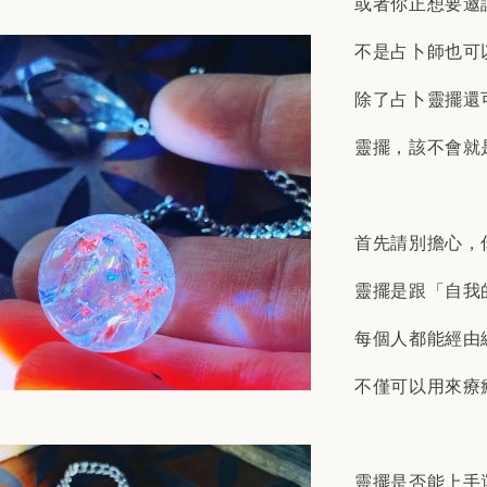
或者你正想要邀
不是占卜師也可
除了占卜靈擺還
靈擺，該不會就
首先請別擔心，
靈擺是跟「自我
每個人都能經由
不僅可以用來療
靈擺是否能上手