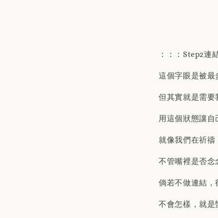
：：：Step2連
這個字眼是被最
但其實就是需要
用這個狀態讓自
就像我們在祈禱
不管嘴裡是否念
倘若不做連結，
不會怎樣，就是