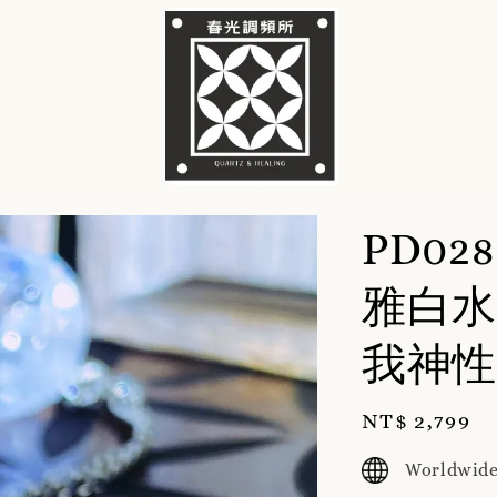
PD02
雅白水
我神性
Regular
NT$ 2,799
price
Worldwide