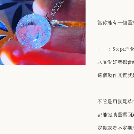
當你擁有一個靈
：：：Step1淨
水晶愛好者都會
這個動作其實就
不管是用鼠尾草
都能協助靈擺回
定期或者不定期