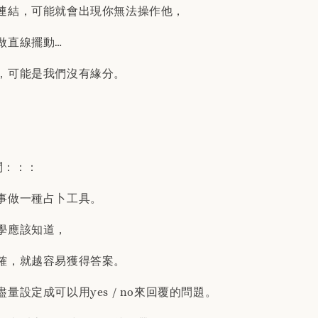
連結，可能就會出現你無法操作他，
做直線擺動…
，可能是我們沒有緣分。
問：：：
事做一種占卜工具。
學應該知道，
確，就越容易獲得答案。
量設定成可以用yes / no來回覆的問題。