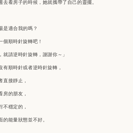
週去看房子的時候，她就攜帶了自己的靈擺。
場是適合我的嗎？
一個順時針旋轉吧！
，就請逆時針旋轉，謝謝你～」
沒有順時針或者逆時針旋轉，
者直接靜止，
看房的朋友，
對不穩定的，
面的能量狀態並不好。