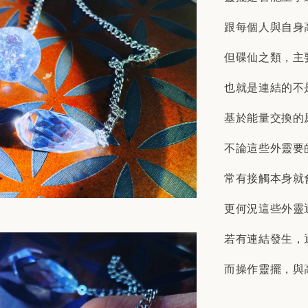
跟每個人與自身
但碟仙之類，主
也就是連結的不
基於能量交換的
不論這些外靈要
常有接觸本身就
更何況這些外靈
若有連結發生，
而操作靈擺，與