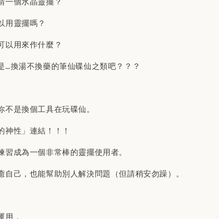
請一個水晶靈擺？
以用靈擺嗎？
可以用來作什麼？
是…換湯不換藥的筆仙碟仙之類吧？？？
你不是換個工具在玩碟仙。
的神性」連結！！！
練習成為一個非常棒的靈擺使用者。
癒自己，也能幫助別人解決問題（但請稍安勿躁）。
運用，