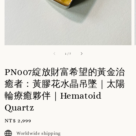
1
/
7
PN007綻放財富希望的黃金治
癒者：黃膠花水晶吊墜｜太陽
輪療癒夥伴｜Hematoid
Quartz
Regular
NT$ 2,999
price
Worldwide shipping