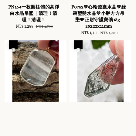
PN164一枚圓柱體的高淨
P0752💚心輪療癒水晶💚綠
白水晶吊墜｜清理！清
碧璽髮水晶💚小胖方方吊
理！清理！
墜💸正財守護寶礦13g-
25x22x11mm
Sale
NT$ 1,288
Regular
NT$ 1,799
price
price
Sale
NT$ 1,111
Regular
NT$ 1,580
price
price
優惠
優惠