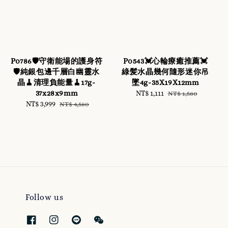
P0786🛡️守衛能場的護身符
P0543💓心輪療癒推薦💓
🛡️純銀包邊千層白幽靈水
綠髪水晶幾何隨形迷你吊
晶🧹清理負能量🧹17g-
墜4g-35X19X12mm
37x28x9mm
Sale
NT$ 1,111
Regular
NT$ 1,580
Sale
NT$ 3,999
Regular
price
price
NT$ 4,580
price
price
Follow us