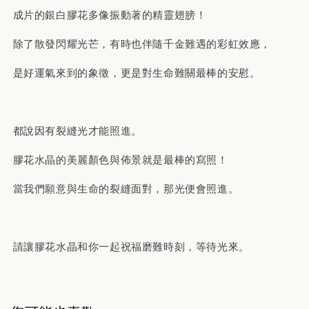
成片的銀白膠花多像振動著的精靈翅膀！
除了散發閃耀光芒，有時也伴隨千金難遇的彩虹效應，
是好運氣來到的象徵，更是對生命難關最棒的安慰。
都說因有裂縫光才能照進。
膠花水晶的美麗顏色與佈景就是最棒的寫照！
當我們願意與生命的裂縫面對，那光便會照進。
請讓膠花水晶和你一起祝福磨難時刻，等待光來。