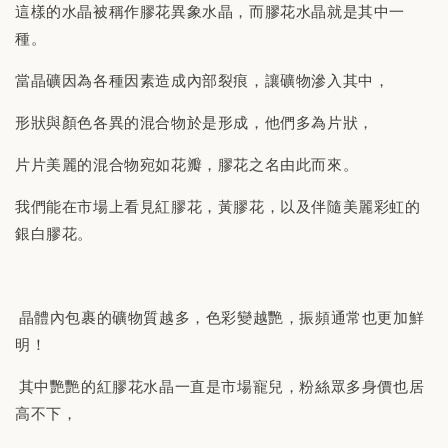
這樣的水晶被稱作膠花異象水晶，而膠花水晶就是其中一
種。
當晶礦因為各種因素造成內部裂痕，讓礦物滲入其中，
形狀與顏色各異的混合物於是形成，他們多為片狀，
片片美麗的混合物宛如花瓣，膠花之名由此而來。
我們能在市場上看見紅膠花，黃膠花，以及伴隨美麗彩虹的
銀白膠花。
晶體內包裹的礦物質越多，色彩變越艷，振頻通常也更加鮮
明！
其中艷艷的紅膠花水晶一直是市場寵兒，粉絲眾多身價也居
高不下，