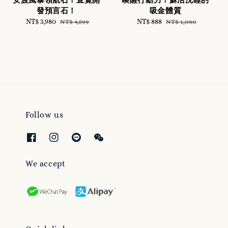
發預言石！
吸金體質
Sale
NT$ 3,980
Regular
Sale
NT$ 888
Regular
NT$ 4,599
NT$ 1,080
price
price
price
price
Follow us
We accept