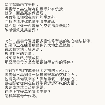
除了幫助內在平衡，
黑雲母水晶也能為你抵禦外在侵擾，
就像一面晶亮的保護盾，
將負能低頻擋在你的能場之外，
同時也清理你能量場域中雜訊，
是不是很像一台奢華的空氣清淨機呢？
敏感體質尤其需要！
此外，黑雲母還是很多靈性修習族的地心連結夥伴。
如果你正在練習啟動你的大地之星脈輪，
嘗試和大地母親連結，
獲得扎根的力量，
以支持自己持續成長，
那麼黑雲母水晶會是很值得合作的夥伴！
而對於徘徊在成長關卡之前的人來說，
黑雲母水晶則是一位最挺變革的突破之石，
他能為準備破關的人供給勇氣、補強信心，
讓破關者從內在自我孕育源源不絕的力量，
去完成超越自己的課題。
你也正在變革的關卡中嗎？
請和黑雲母合作吧。