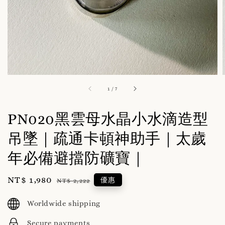
1
/
7
PN020黑雲母水晶小水滴造型
吊墜｜疏通卡頓神助手｜太歲
年必備避擋防礦寶｜
Sale
NT$ 1,980
Regular
優惠
NT$ 2,222
price
price
Worldwide shipping
Secure payments