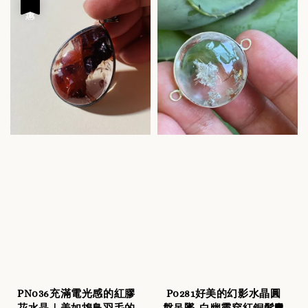
優惠
PN036充滿電光感的紅膠
P0281好美的幻影水晶圓
花水晶｜美如鴆鳥羽毛的
盤吊墜-白幽靈穿紅銅髮🛡️