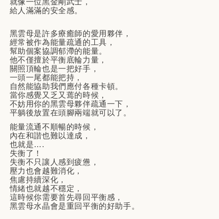
就像一位黑金剛武士，
給人滿滿的安全感。
黑雲母是許多療癒師的愛用夥伴，
經常被作為能量疏通的工具，
幫助個案協調郁滯的能量。
他不僅擅於平衡底輪力量，
關照頂輪也是一把好手，
一頭一尾都能把持，
自然能協助我們應付各種卡頓。
當你感覺又乏又蔫的時候，
不妨用你的黑雲母夥伴疏通一下，
平躺後放置在頭腳兩端就可以了。
能量流通不順暢的時候，
內在和諧也難以達成，
也就是
….
失衡了！
失衡不只讓人感到疲憊，
壓力也會越難消化，
焦慮持續深化，
情緒也就越不穩定，
這時候你需要首先尋回平衡感，
黑雲母水晶會是重回平衡的好助手。