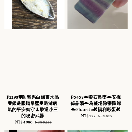
P1295🛡️防禦系白幽靈水晶
P0403☁️螢石吊墜☁️安撫
🛡️銀邊眼睛吊墜🛡️過濾病
係晶礦☁️為能場除鬱降躁
氣的平安御守🧹擊退小三
☁️Fluorite🎁福利彩蛋🎁
的秘密武器
Sale
NT$ 222
Regular
NT$ 520
Sale
NT$ 4,980
Regular
price
price
NT$ 5,299
price
price