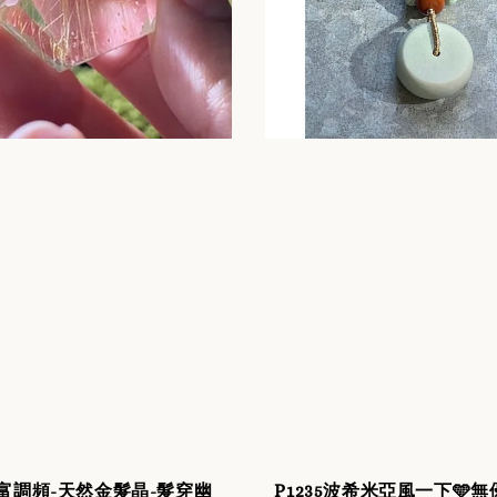
-財富調頻-天然金髮晶-髮穿幽
P1235波希米亞風一下🩵