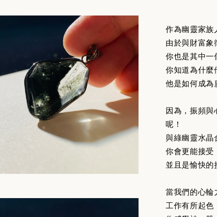
作為幽靈家族
由於與財富象
你也是其中一
你知道為什麼
他是如何成為
因為，振頻與
呢！
與綠幽靈水晶
你會更能接受
並且是愉快的
當我們的心輪
工作有所起色