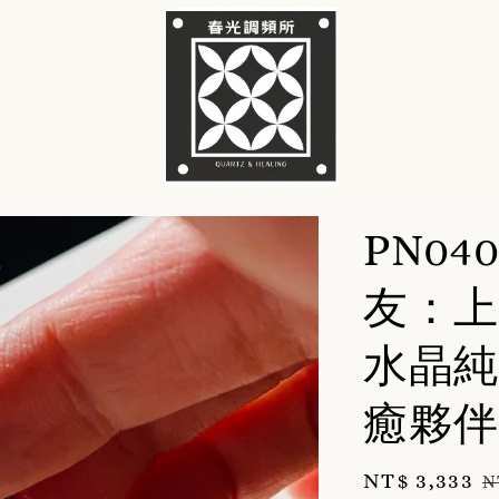
PN0
友：上
水晶純
癒夥伴
Sale
NT$ 3,333
R
N