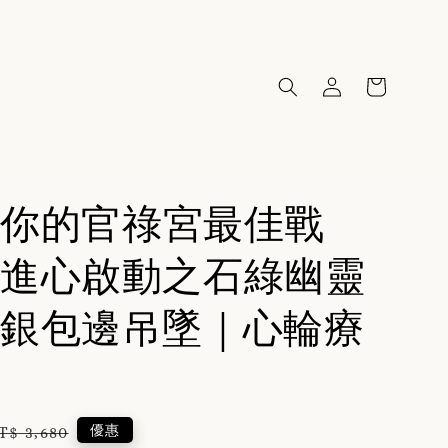
40你的官祿宮最佳戰
進心啟動之石綠幽靈
銀包邊吊墜｜心輪療
egular
優惠
T$ 3,680