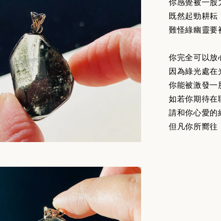
你感覺被一股
既然起勁耕耘
難怪綠幽靈要
你完全可以放
因為綠光處在
你能被激發一
如若你期待在
請和你心愛的
但凡你所嚮往