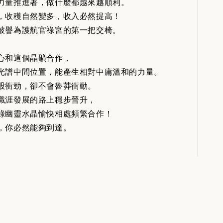
力量推進著，做什麼都越來越順利。
，收穫自然變多，收入必然提高！
被譽為護航官祿宮的第一把交椅。
心和這個晶礦合作，
光譜中間位置，能產生相對中庸溫和的力量。
股衝勁，卻不會魯莽衝動。
職涯發展的路上穩步晉升，
綠幽靈水晶愉快相處頻繁合作！
，你必然能夠到達。