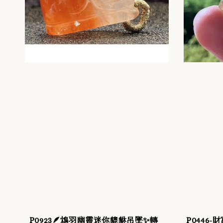
P0923🪶鴆羽幽靈迷你貔貅吊墜✨轉
P0446