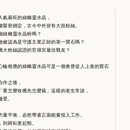
人氣最旺的綠幽靈水晶，
徵緊密綁定，古今中外皆有大批粉絲。
個綠幽靈水晶粉嗎？
他被認為是守護主業正財的第一寶石嗎？
廣大粉絲認證的官祿宮最佳戰友？
心輪相應的綠幽靈水晶可是一個會督促人上進的寶石
合作之後，
「要怎麼收獲先怎麼栽」這樣的老生常談，
接受。
力量平衡，必然帶著正面能量投入工作。
，則耕耘更起勁。