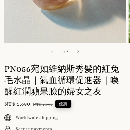
1
/
9
PN056宛如維納斯秀髮的紅兔
毛水晶｜氣血循環促進器｜喚
醒紅潤蘋果臉的婦女之友
Sale
NT$ 1,680
Regular
優惠
NT$ 1,999
price
price
Worldwide shipping
Secure payments