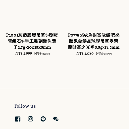
P1001灰藍碧璽吊墜✨靛藍
P0778💰成為財富吸鐵吧💰
電氣石✨手工雕刻迷你葉
魔鬼金髮晶球球吊墜🌟聚
子2.7g-20x15x5mm
攏財富之光🌟3.5g-13.5mm
Sale
NT$ 2,999
Regular
Sale
NT$ 1,080
Regular
NT$ 3,333
NT$ 1,399
price
price
price
price
Follow us