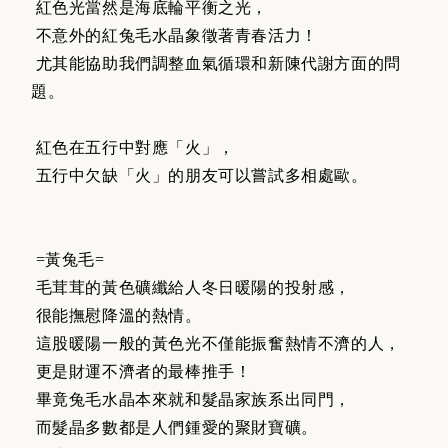
紅色光當然是海底輪平衡之光，
不意外的紅兔毛水晶象徵著青春活力！
尤其能協助我們調整血氣循環和新陳代謝方面的問
題。
紅色在五行中對應「火」，
五行中欠缺「火」的朋友可以嘗試多相處歐。
=黃兔毛=
毛茸茸的黃色礦纖給人冬日暖陽的投射感，
很能撫慰降溫的熱情。
這股暖陽一般的黃色光不僅能振奮熱情不濟的人，
更是財運不濟者的最棒推手！
畢竟兔毛水晶本來就和髮晶家族系出同門，
而髮晶多數都是人們鍾愛的聚財寶礦。