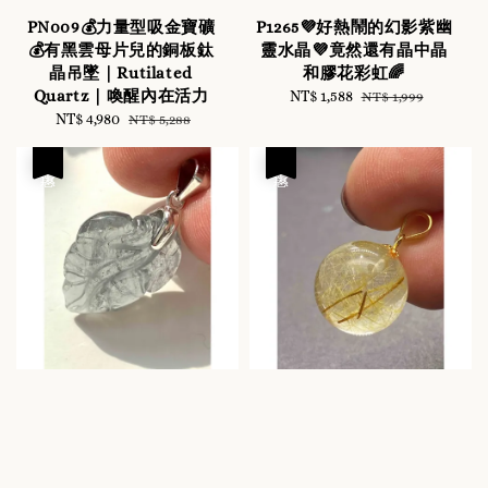
PN009💰力量型吸金寶礦
P1265💜好熱鬧的幻影紫幽
💰有黑雲母片兒的銅板鈦
靈水晶💜竟然還有晶中晶
晶吊墜｜Rutilated
和膠花彩虹🌈
Quartz｜喚醒內在活力
Sale
NT$ 1,588
Regular
NT$ 1,999
Sale
NT$ 4,980
Regular
price
price
NT$ 5,288
price
price
優惠
優惠