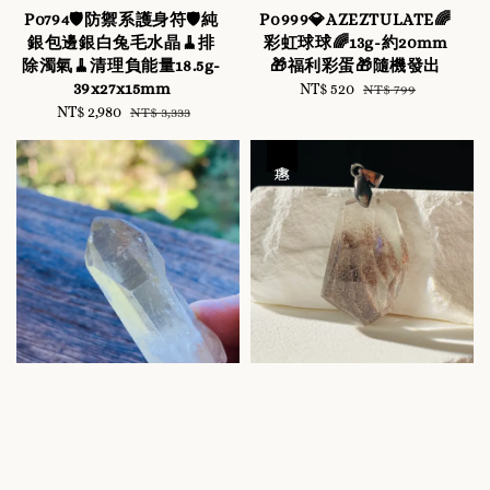
P0794🛡️防禦系護身符🛡️純
P0999💎AZEZTULATE🌈
銀包邊銀白兔毛水晶🧹排
彩虹球球🌈13g-約20mm
除濁氣🧹清理負能量18.5g-
🎁福利彩蛋🎁隨機發出
39x27x15mm
Sale
NT$ 520
Regular
NT$ 799
Sale
NT$ 2,980
Regular
price
price
NT$ 3,333
price
price
優惠