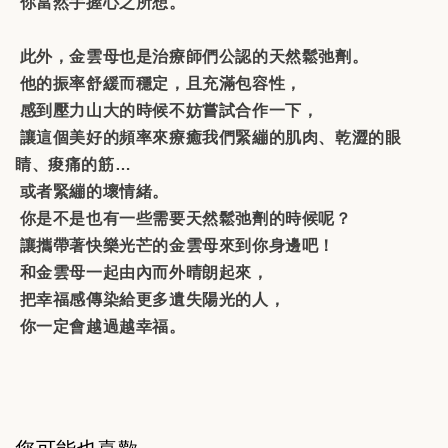
你當然手握心之所想。
此外，金雲母也是治療師們公認的天然鬆弛劑。
他的振率舒緩而穩定，且充滿包容性，
感到壓力山大的時候不妨嘗試合作一下，
讓這個美好的頻率來療癒我們緊繃的肌肉、乾澀的眼
睛、痠痛的筋
…
或者緊繃的壞情緒。
你是不是也有一些需要天然鬆弛劑的時候呢？
讓攜帶著快樂光芒的金雲母來到你身邊吧！
和金雲母一起由內而外晴朗起來，
把幸福感傳染給更多遺失陽光的人，
你一定會越過越幸福。