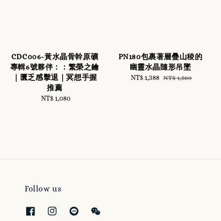
CDC006-黃水晶骨幹原礦
PN180包裹著層疊山稜的
專輯6號夥伴：：繁榮之鑰
幽靈水晶隨形吊墜
｜匱乏感擊退｜冥想手握
Sale
NT$ 1,388
Regular
NT$ 1,580
推薦
price
price
NT$ 1,080
Regular
price
Follow us