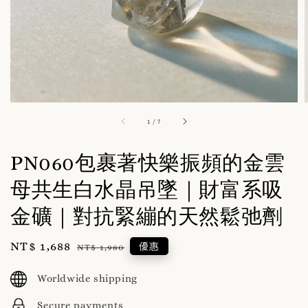
1
/
7
PN060包裹著快樂振頻的金雲
母共生白水晶吊墜｜財富系吸
金礦｜對抗緊繃的天然鬆弛劑
Sale
NT$ 1,688
Regular
優惠
NT$ 1,980
price
price
Worldwide shipping
Secure payments