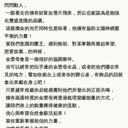
閃閃動人，
一眼看去彷彿有財富如雪片飛來，所以也被認為是能強
化豐盛意識的晶礦。
這樣燦金的光芒同時也意味著，他擁有協助太陽神經叢
平衡的力量！
當我們意識到匱乏、感到無助、對某事難再燃起希望、
想要放棄
…
的時候，
金雲母會是一個很好的協調夥伴。
你可以經常把玩手邊的金雲母水晶，或者把他們擺在常
見的地方，譬如收銀台上或者你的辦公桌，有飾品的話就
拿出來戴在身上吧！
只要越常相處你必能感覺到他們所發出的正面共鳴，
擁有疏通特質的金雲母將透過梳理窒礙能量的方式，
讓我們身上的能量獲得健康的流動，
信心與希望自然會蘇活起來！
當你重新掌握相信的力量，