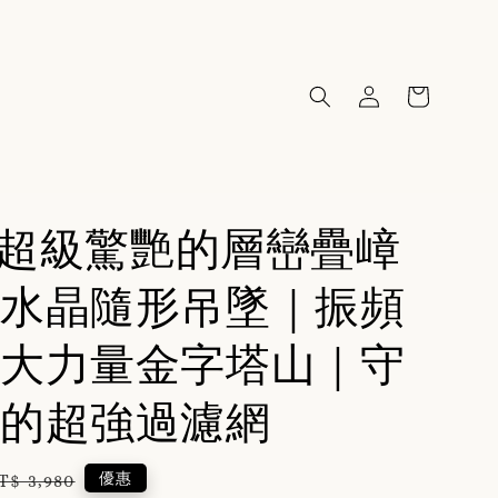
70超級驚艷的層巒疊嶂
水晶隨形吊墜｜振頻
大力量金字塔山｜守
的超強過濾網
egular
優惠
T$ 3,980