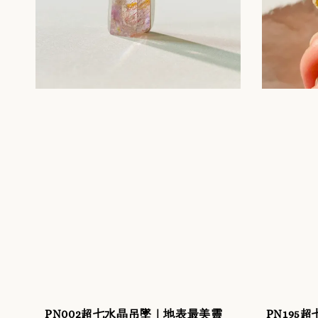
PN002超七水晶吊墜｜地表最美靈
PN19