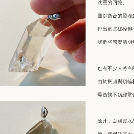
沈重的回憶、
難以癒合的靈魂
排出這些破碎但
我們將感覺清明
也有不少人將白
由於振頻與頂輪
爆衝族不妨經常
除此，白幽靈水