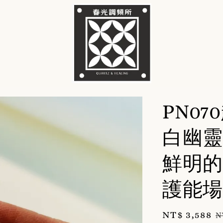
PN0
白幽靈
鮮明的
護能場
Sale
NT$ 3,588
R
N