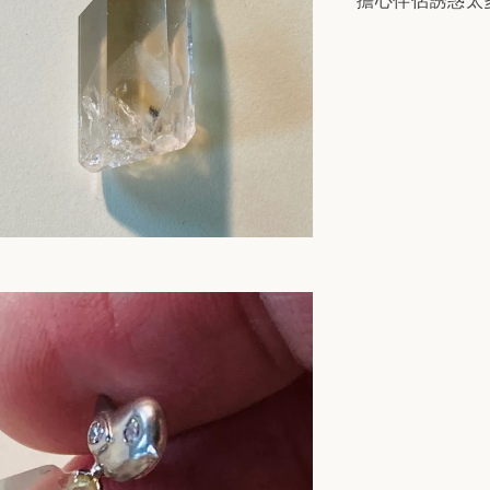
擔心伴侶誘惑太