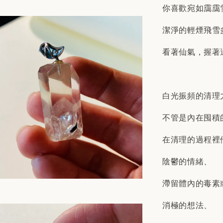
你喜歡宛如靄靄
潔淨的輕煙飛雪
看著仙氣，握著
白光振頻的清理
不管是內在囤積
在清理的過程裡
陰鬱的情緒、
滯留體內的毒素
消極的想法、