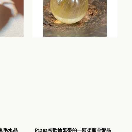
藍兔毛水晶
P1282🌞歡愉繁榮的一顆柔順金髮晶