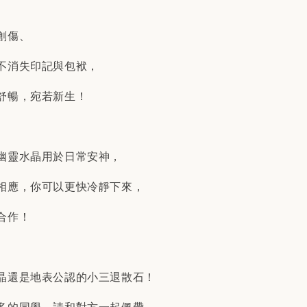
創傷、
不消失印記與包袱，
舒暢，宛若新生！
幽靈水晶用於日常安神，
相應，你可以更快冷靜下來，
合作！
晶還是地表公認的小三退散石！