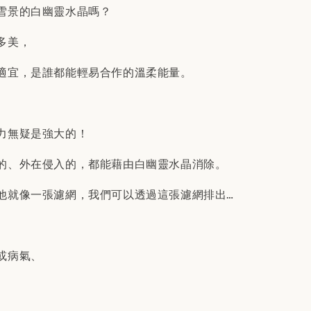
雪景的白幽靈水晶嗎？
多美，
適宜，是誰都能輕易合作的溫柔能量。
力無疑是強大的！
的、外在侵入的，都能藉由白幽靈水晶消除。
他就像一張濾網，我們可以透過這張濾網排出…
或病氣、