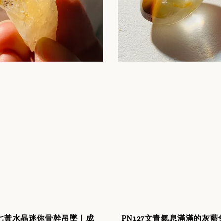
5超七黃水晶迷你骨幹吊墜｜成
PN127文青氣息滿滿的灰