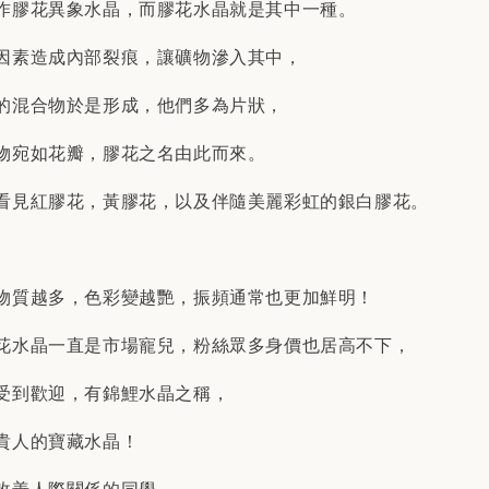
作膠花異象水晶，而膠花水晶就是其中一種。
因素造成內部裂痕，讓礦物滲入其中，
的混合物於是形成，他們多為片狀，
物宛如花瓣，膠花之名由此而來。
看見紅膠花，黃膠花，以及伴隨美麗彩虹的銀白膠花。
物質越多，色彩變越艷，振頻通常也更加鮮明！
花水晶一直是市場寵兒，粉絲眾多身價也居高不下，
受到歡迎，有錦鯉水晶之稱，
貴人的寶藏水晶！