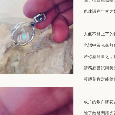
除了推薦給需要
也建議在年會之
人氣不相上下的
光譜中黃光毫無
若你感到匱乏，
請務必嘗試與黃
黃膠花肯定能陪
成片的銀白膠花
除了散發閃耀光