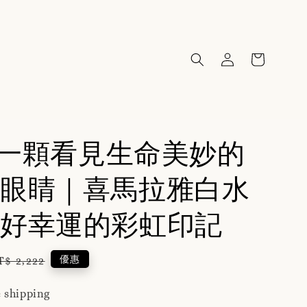
79一顆看見生命美妙的
眼睛｜喜馬拉雅白水
好幸運的彩虹印記
egular
優惠
T$ 2,222
rice
 shipping