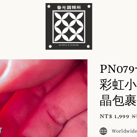
PN0
彩虹小
晶包裹
Sale
NT$ 1,999
R
N
price
p
Worldwide