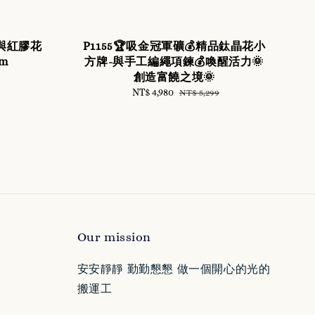
礦與紅膠花
P1155🏆吸金冠軍礦💰精品鈦晶花小
mm
方牌-與手工編繩項鍊💰喚醒活力🌞
創造富饒之境🌞
Sale
NT$ 4,980
Regular
NT$ 5,299
price
price
Our mission
安安靜靜 勤勤懇懇 做一個開心的光的
搬運工