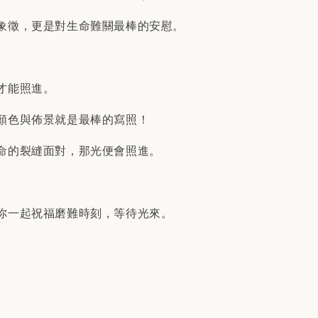
象徵，更是對生命難關最棒的安慰。
才能照進。
顏色與佈景就是最棒的寫照！
命的裂縫面對，那光便會照進。
你一起祝福磨難時刻，等待光來。