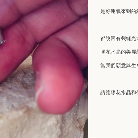
是好運氣來到的
都說因有裂縫光
膠花水晶的美麗
當我們願意與生
請讓膠花水晶和