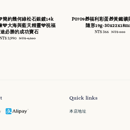
-9🩵簡約幾何綠松石銀鍍14k
P0709🎁福利彩蛋🎁黃鐵
🩵大海與藍天精靈🩵祝福
隨形19g-30x22x18
征途必勝的成功寶石
Sale
NT$ 366
Regular
NT$ 888
price
price
Sale
NT$ 3,990
Regular
NT$ 4,580
price
price
t
Quick links
本店地址