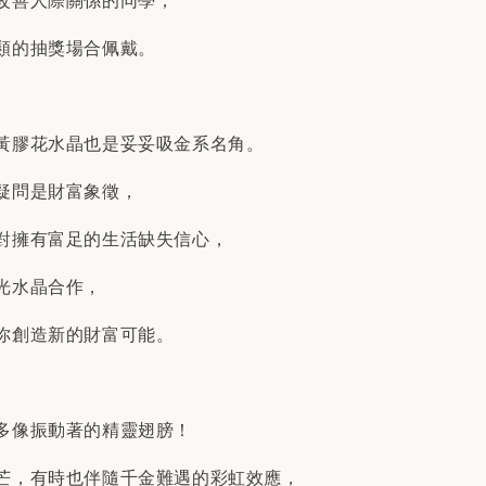
改善人際關係的同學，
類的抽獎場合佩戴。
黃膠花水晶也是妥妥吸金系名角。
疑問是財富象徵，
對擁有富足的生活缺失信心，
光水晶合作，
你創造新的財富可能。
多像振動著的精靈翅膀！
芒，有時也伴隨千金難遇的彩虹效應，