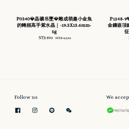
P0340💎晶礦吊墜💎雕成萌趣小金魚
P1248
的轉頻高手紫水晶｜-19.3X13.6mm-
金鑲嵌項鍊
5g
Sale
NT$ 890
Regular
NT$ 1,111
price
price
Follow us
We accep