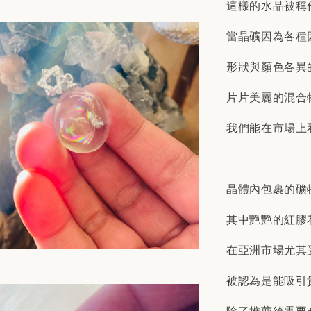
這樣的水晶被稱
當晶礦因為各種
形狀與顏色各異
片片美麗的混合
我們能在市場上
晶體內包裹的礦
其中艷艷的紅膠
在亞洲市場尤其
被認為是能吸引