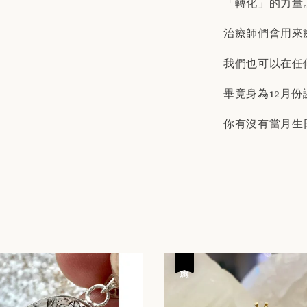
「轉化」的力量
治療師們會用來
我們也可以在任
畢竟身為12月
你有沒有當月生
優惠