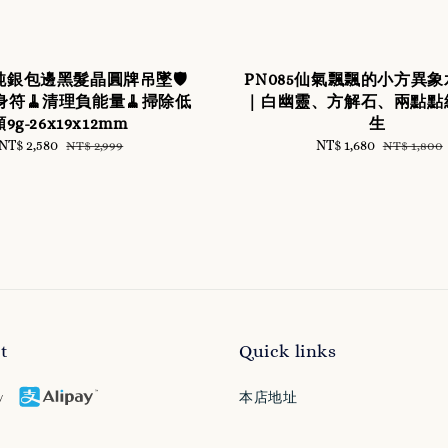
🛡️純銀包邊黑髮晶圓牌吊墜🛡️
PN085仙氣飄飄的小方異
符🧹清理負能量🧹掃除低
｜白幽靈、方解石、兩點點
9g-26x19x12mm
生
Sale
NT$ 2,580
Regular
Sale
NT$ 1,680
Regular
NT$ 2,999
NT$ 1,800
price
price
price
price
t
Quick links
本店地址