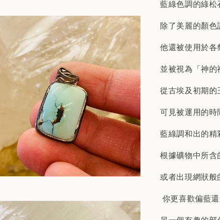
藍綠色調的綠松
除了美麗的顏色
他還被使用於各
並被視為「神的
從古埃及初期的
可見被運用的時
藍綠調和出的精
根據礦物中所含
或者出現網狀般
你更喜歡偏藍還