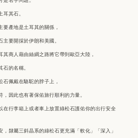
分是名字問題。
土耳其石。
主要產地是土耳其的關係，
石主要開採於伊朗和美國。
耳其商人藉由絲綢之路將它帶到歐亞大陸，
其石的名稱。
松石佩戴在駱駝的脖子上，
符，因此也有著保佑旅行順利的力量。
以在行李箱上或者車上放置綠松石護佑你的出行安全
安，隸屬三斜晶系的綠松石更充滿「軟化」「深入」