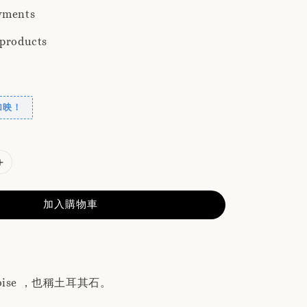
yments
 products
加映！
加入購物車
oise ，也稱土耳其石。