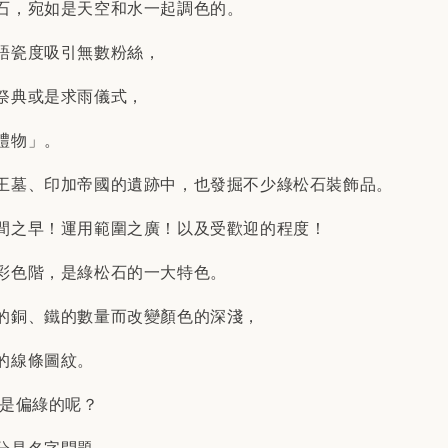
石，宛如是天空和水一起調色的。
語瓷度吸引無數粉絲，
祭典或是求雨儀式，
禮物」。
王墓、印加帝國的遺跡中，也發掘不少綠松石裝飾品。
間之早！運用範圍之廣！以及受歡迎的程度！
彩色階，是綠松石的一大特色。
的銅、鐵的數量而改變顏色的深淺，
的線條圖紋。
是偏綠的呢？