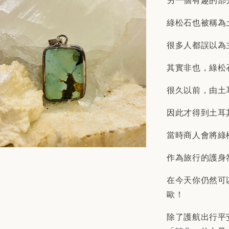
另一個有趣的部
綠松石也被稱為
很多人都誤以為
其實非也，綠松
很久以前，由土
因此才得到土耳
當時商人會將綠
作為旅行的護身
在今天你仍然可
歐！
除了護航出行平