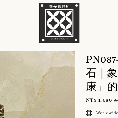
PN087
石｜象
康」的
Sale
NT$ 1,680
R
N
price
p
Worldwide