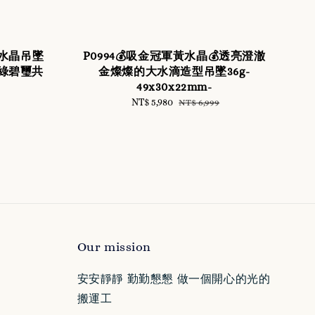
象水晶吊墜
P0994💰吸金冠軍黃水晶💰透亮澄澈
綠碧璽共
金燦燦的大水滴造型吊墜36g-
49x30x22mm-
Sale
NT$ 5,980
Regular
NT$ 6,999
price
price
Our mission
安安靜靜 勤勤懇懇 做一個開心的光的
搬運工