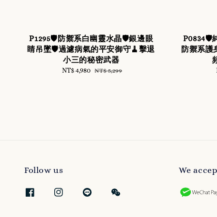
P1295🛡️防禦系白幽靈水晶🛡️銀邊眼
P0834
睛吊墜🛡️過濾病氣的平安御守🧹擊退
防禦系護身
小三的秘密武器
頻
Sale
NT$ 4,980
Regular
NT$ 5,299
price
price
Follow us
We accep