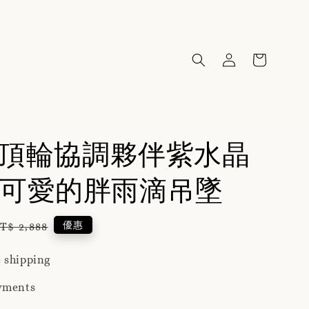
96頂輪協調夥伴紫水晶
可愛的胖雨滴吊墜
egular
優惠
T$ 2,888
rice
 shipping
yments