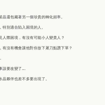
紫晶還包藏著另一個珍貴的轉化頻率。
，特別適合陷入困境的人。
見人際困境，有沒有可能小人變貴人？
，有沒有機會讓他對你放下屠刀點讚下單？
…
事該要改變了….
水晶夥伴也差不多要出現了。