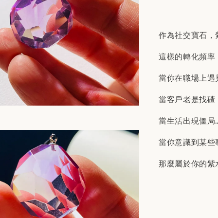
作為社交寶石，
這樣的轉化頻率
當你在職場上遇
當客戶老是找碴
當生活出現僵局
當你意識到某些
那麼屬於你的紫