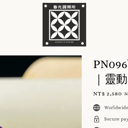
PN0
｜靈動
Sale
NT$ 2,580
R
N
price
p
Worldwide
Secure pa