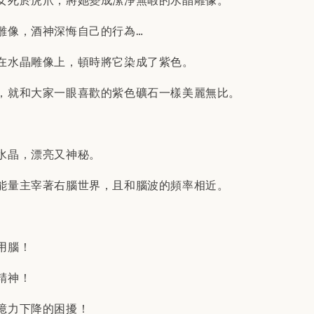
女死於虎爪，將她變成潔淨無暇的水晶雕像。
雕像，酒神深悔自己的行為…
在水晶雕像上，頓時將它染成了紫色。
，就和大家一眼喜歡的紫色礦石一樣美麗無比。
水晶，漂亮又神秘。
能量主宰著右腦世界，且和腦波的頻率相近。
用腦！
精神！
憶力下降的困擾！