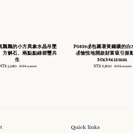
仙氣飄飄的小方異象水晶吊墜
P0839💰包藏著黃鐵礦的
、方解石、兩點點綠碧璽共
💰愉悅地開啟財富吸引振動💰
生
30x34x15mm
Sale
NT$ 1,680
Regular
Sale
NT$ 5,800
Regular
NT$ 1,800
NT$ 6,666
price
price
price
price
t
Quick links