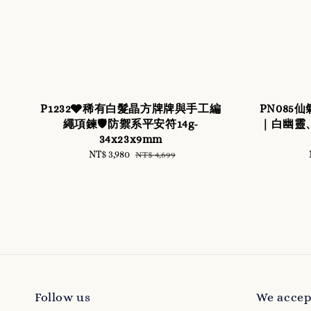
P1232🩶稀有白髮晶方牌牌與手工編
PN085
繩項鍊🛡️防禦系平安符14g-
｜白幽靈
34x23x9mm
Sale
NT$ 3,980
Regular
NT$ 4,699
price
price
Follow us
We accep