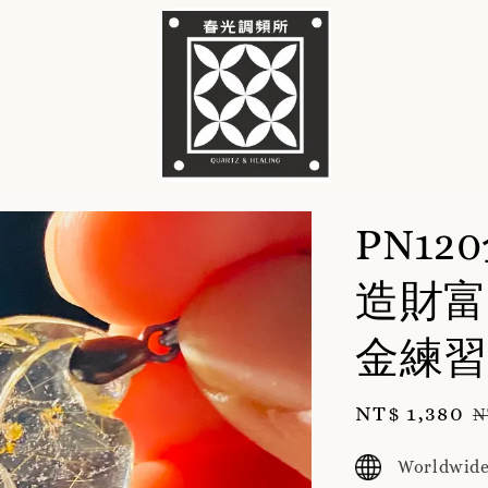
PN1
造財富
金練習
Sale
NT$ 1,380
R
N
price
p
Worldwide