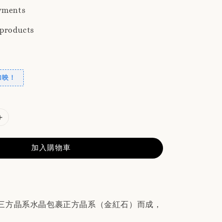
yments
 products
加映！
加入購物車
三方晶系水晶包裹正方晶系（金紅石）而成，