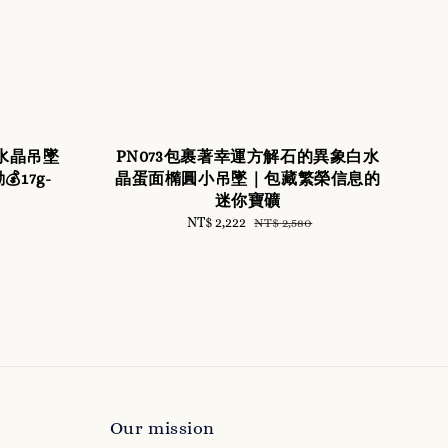
白水晶吊墜
PN073包裹著幸運方解石的異象白水
17g-
晶蛋面橢圓小吊墜｜包藏繁榮信息的
迷你寶礦
Sale
NT$ 2,222
Regular
NT$ 2,580
price
price
Our mission