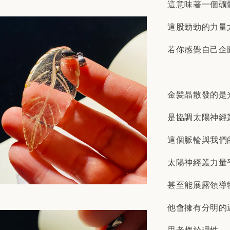
這意味著一個礦
這股勁勁的力量
若你感覺自己企
金髪晶散發的是
是協調太陽神經
這個脈輪與我們
太陽神經叢力量
甚至能展露領導
他會擁有分明的