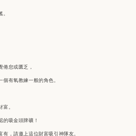
搖。
覺倦怠或匱乏，
一個有氧教練一般的角色。
財富。
認的吸金頭牌礦！
富有，請邀上這位財富吸引神隊友。