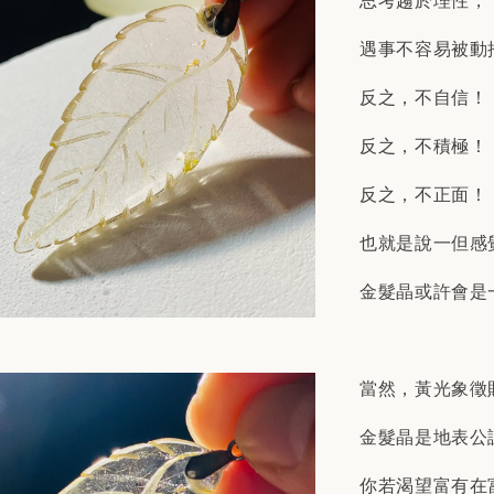
思考趨於理性，
遇事不容易被動
反之，不自信！
反之，不積極！
反之，不正面！
也就是說一但感
金髮晶或許會是
當然，黃光象徵
金髮晶是地表公
你若渴望富有在