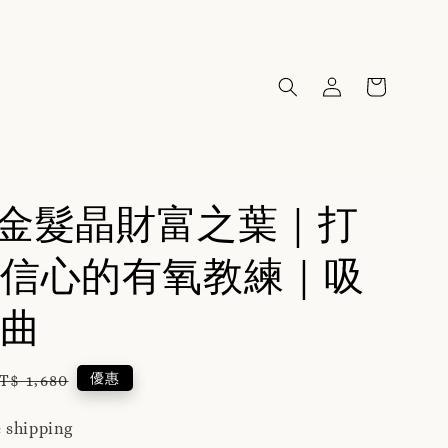
20金髮晶財富之葉｜打
信心的有氧教練｜吸
曲
egular
優惠
T$ 1,680
rice
 shipping