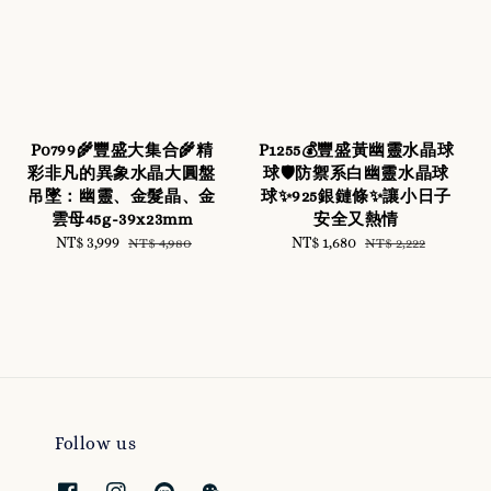
P0799🌾豐盛大集合🌾精
P1255💰豐盛黃幽靈水晶球
彩非凡的異象水晶大圓盤
球🛡️防禦系白幽靈水晶球
吊墜：幽靈、金髮晶、金
球✨925銀鏈條✨讓小日子
雲母45g-39x23mm
安全又熱情
Sale
NT$ 3,999
Regular
Sale
NT$ 1,680
Regular
NT$ 4,980
NT$ 2,222
price
price
price
price
Follow us