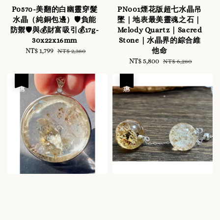
P0570-美翻的白幽靈穿髮
PN001煙花版超七水晶吊
水晶（純銅包邊）🛡️負能
墜｜地表最美靈魂之石｜
防禦🛡️與💰財富吸引💰17g-
Melody Quartz｜Sacred
30x22x16mm
Stone｜水晶界的綜合維
他命
Sale
NT$ 1,799
Regular
NT$ 2,380
price
price
Sale
NT$ 5,800
Regular
NT$ 6,280
price
price
優惠
優惠