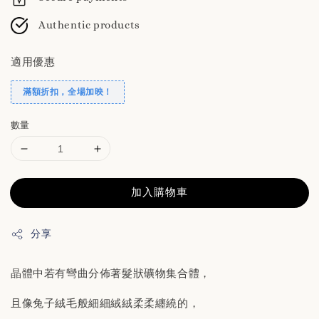
Authentic products
適用優惠
滿額折扣，全場加映！
數量
加入購物車
分享
晶體中若有彎曲分佈著髮狀礦物集合體，
且像兔子絨毛般細細絨絨柔柔纏繞的，