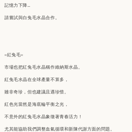
記憶力下降…
請嘗試與白兔毛水晶合作。
=紅兔毛=
市場也把紅兔毛水晶稱作維納斯水晶。
紅兔毛水晶在全球產量不算多，
雖非奇珍，但也建議且遇珍惜。
紅色光當然是海底輪平衡之光，
不意外的紅兔毛水晶象徵著青春活力！
尤其能協助我們調整血氣循環和新陳代謝方面的問題。