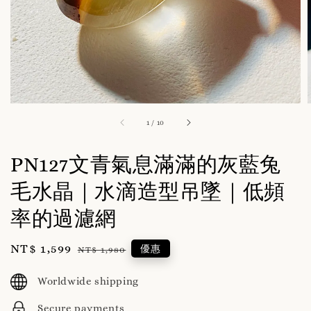
1
/
10
PN127文青氣息滿滿的灰藍兔
毛水晶｜水滴造型吊墜｜低頻
率的過濾網
Sale
NT$ 1,599
Regular
優惠
NT$ 1,980
price
price
Worldwide shipping
Secure payments