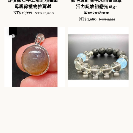
舒俱徠石手工雕刻項鏈🎁
銀包邊紅兔毛水晶🍎重啟
母親節禮物推薦🎁
活力綻放初戀光15g-
37x22x13mm
Sale
NT$ 19,999
Regular
NT$ 25,800
price
price
Sale
NT$ 1,680
Regular
NT$ 2,222
price
price
優惠