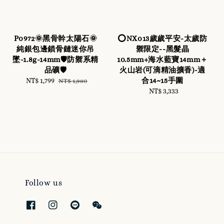
P0972🌞黑骨幹太陽石🌞
⭕️NX013歲歲平安-太歲防
純銀包邊鎖骨鏈迷你吊
禦限定--黑髮晶
墜-1.8g-14mm🛡️防禦系精
10.5mm+海水藍寶14mm＋
品礦🛡️
火山岩(可滴精油擴香)-適
合14~15手圍
Sale
NT$ 1,799
Regular
NT$ 1,980
price
price
NT$ 3,333
Regular
price
Follow us