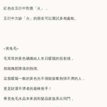
紅色在五行中對應「火」，
五行中欠缺「火」的朋友可以嘗試多相處歐。
=黃兔毛=
毛茸茸的黃色礦纖給人冬日暖陽的投射感，
很能撫慰降溫的熱情。
這股暖陽一般的黃色光不僅能振奮熱情不濟的人，
更是財運不濟者的最棒推手！
畢竟兔毛水晶本來就和髮晶家族系出同門，