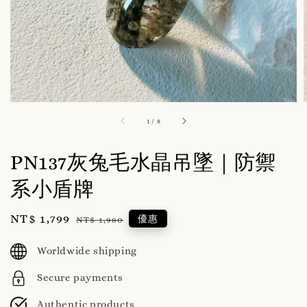
1
/
8
PN137灰兔毛水晶吊墜｜防禦
系小盾牌
Sale
NT$ 1,799
Regular
優惠
NT$ 1,980
price
price
Worldwide shipping
Secure payments
Authentic products