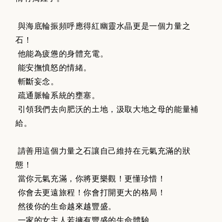
與海底輪振頻呼應得紅幽靈水晶更是一個力量之
石！
他能為疲憊的身體充電。
能安撫憤怒的情緒。
斬斷妄念。
疏通脈輪系統的壅塞。
引領我們去向肥沃的土地，汲取大地之母的能量補
給。
請善用這個力量之石讓自己維持在元氣充滿的狀
態！
當你元氣充滿，你將更樂觀！更懂珍惜！
你會去更遠旅程！你會打開更大的格局！
然後你的生命越來越豐盛。
一家的女主人若擁有豐盛的生命體驗，