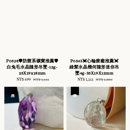
P0528🛡️防禦系礦寶推薦🛡️
P0543💓心輪療癒推薦💓
白兔毛水晶隨形吊墜-12g-
綠髪水晶幾何隨形迷你吊
25X19x18mm
墜4g-35X19X12mm
Sale
NT$ 699
Regular
Sale
NT$ 1,111
Regular
NT$ 1,111
NT$ 1,580
price
price
price
price
優惠
優惠