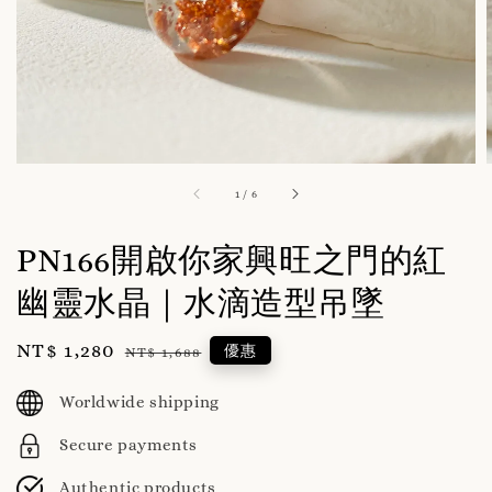
1
/
6
PN166開啟你家興旺之門的紅
幽靈水晶｜水滴造型吊墜
Sale
NT$ 1,280
Regular
優惠
NT$ 1,688
price
price
Worldwide shipping
Secure payments
Authentic products