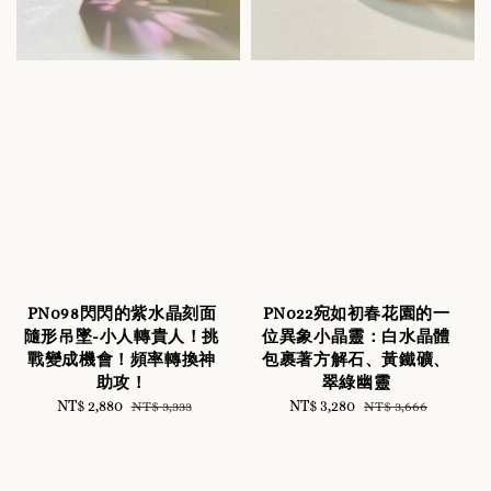
PN098閃閃的紫水晶刻面
PN022宛如初春花園的一
隨形吊墜-小人轉貴人！挑
位異象小晶靈：白水晶體
戰變成機會！頻率轉換神
包裹著方解石、黃鐵礦、
助攻！
翠綠幽靈
Sale
NT$ 2,880
Regular
Sale
NT$ 3,280
Regular
NT$ 3,333
NT$ 3,666
price
price
price
price