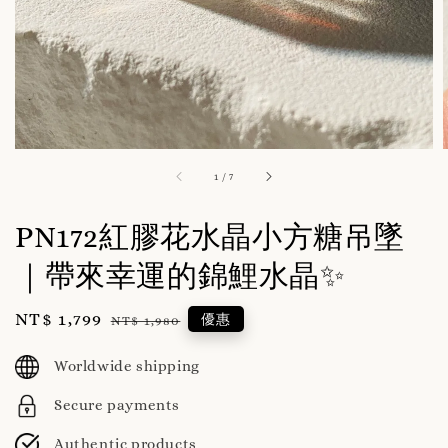
1
/
7
PN172紅膠花水晶小方糖吊墜
｜帶來幸運的錦鯉水晶✨
Sale
NT$ 1,799
Regular
優惠
NT$ 1,980
price
price
Worldwide shipping
Secure payments
Authentic products