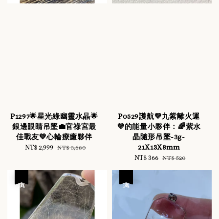
P1297🌟星光綠幽靈水晶🌟
P0529護航💜九紫離火運
銀邊眼睛吊墜💼官祿宮最
💜的能量小夥伴：🌈紫水
佳戰友💚心輪療癒夥伴
晶隨形吊墜-3g-
21X13X8mm
Sale
NT$ 2,999
Regular
NT$ 3,680
price
price
Sale
NT$ 366
Regular
NT$ 520
price
price
優惠
優惠