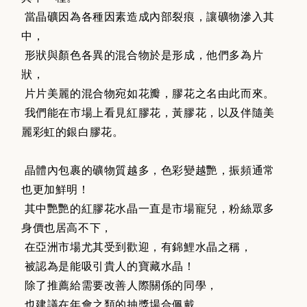
當晶礦因為各種因素造成內部裂痕，讓礦物滲入其
中，
形狀與顏色各異的混合物於是形成，他們多為片
狀，
片片美麗的混合物宛如花瓣，膠花之名由此而來。
我們能在市場上看見紅膠花，黃膠花，以及伴隨美
麗彩虹的銀白膠花。
晶體內包裹的礦物質越多，色彩變越艷，振頻通常
也更加鮮明！
其中艷艷的紅膠花水晶一直是市場寵兒，粉絲眾多
身價也居高不下，
在亞洲市場尤其受到歡迎，有錦鯉水晶之稱，
被認為是能吸引貴人的寶藏水晶！
除了推薦給需要改善人際關係的同學，
也建議在年會之類的抽獎場合佩戴。