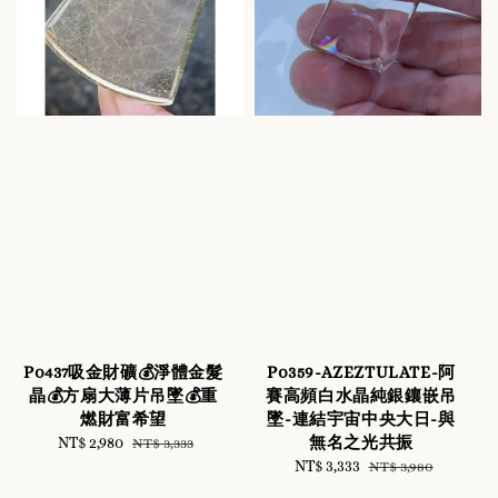
P0437吸金財礦💰淨體金髮
P0359-AZEZTULATE-阿
晶💰方扇大薄片吊墜💰重
賽高頻白水晶純銀鑲嵌吊
燃財富希望
墜-連結宇宙中央大日-與
無名之光共振
Sale
NT$ 2,980
Regular
NT$ 3,333
price
price
Sale
NT$ 3,333
Regular
NT$ 3,980
price
price