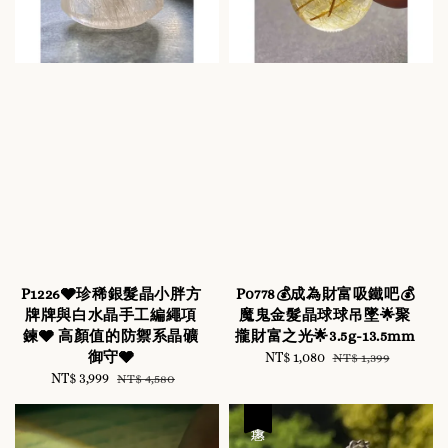
P1226🩶珍稀銀髮晶小胖方
P0778💰成為財富吸鐵吧💰
牌牌與白水晶手工編繩項
魔鬼金髮晶球球吊墜🌟聚
鍊🩶 高顏值的防禦系晶礦
攏財富之光🌟3.5g-13.5mm
御守🩶
Sale
NT$ 1,080
Regular
NT$ 1,399
Sale
NT$ 3,999
Regular
price
price
NT$ 4,580
price
price
優惠