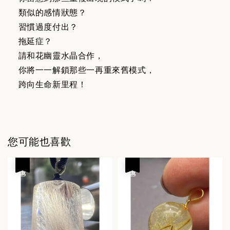
類似的感情狀態？
習慣過度付出？
拖延症？
請和花幽靈水晶合作，
你將一一解鎖那些一再重來舊模式，
跨向生命新里程！
您可能也喜歡
優惠
優惠