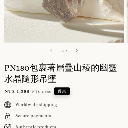
1
/
8
PN180包裹著層疊山稜的幽靈
水晶隨形吊墜
Sale
NT$ 1,388
Regular
優惠
NT$ 1,580
price
price
Worldwide shipping
Secure payments
Authentic products