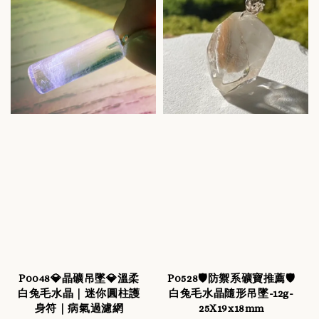
P0048💎晶礦吊墜💎溫柔
P0528🛡️防禦系礦寶推薦🛡️
白兔毛水晶｜迷你圓柱護
白兔毛水晶隨形吊墜-12g-
身符｜病氣過濾網
25X19x18mm