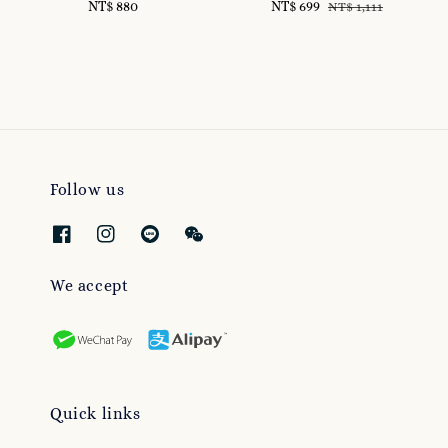
NT$ 880
Regular
Sale
NT$ 699
Regular
NT$ 1,111
price
price
price
Follow us
We accept
Quick links