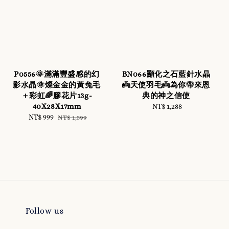
P0556🌞滿滿豐盛感的幻
BN066顯化之石藍針水晶
影水晶🌞燦金金的黃兔毛
👼天使羽毛👼為你帶來恩
＋彩虹🌈膠花片13g-
典的神之信使
40X28X17mm
NT$ 1,288
Regular
Sale
NT$ 999
Regular
price
NT$ 1,399
price
price
Follow us