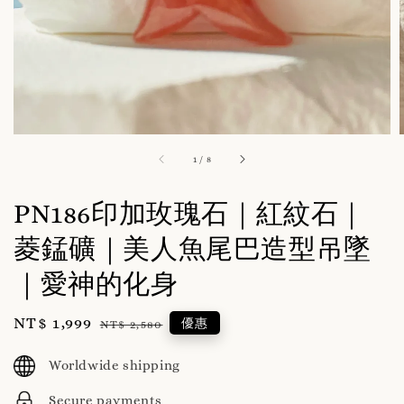
1
/
8
PN186印加玫瑰石｜紅紋石｜
菱錳礦｜美人魚尾巴造型吊墜
｜愛神的化身
Sale
NT$ 1,999
Regular
優惠
NT$ 2,580
price
price
Worldwide shipping
Secure payments