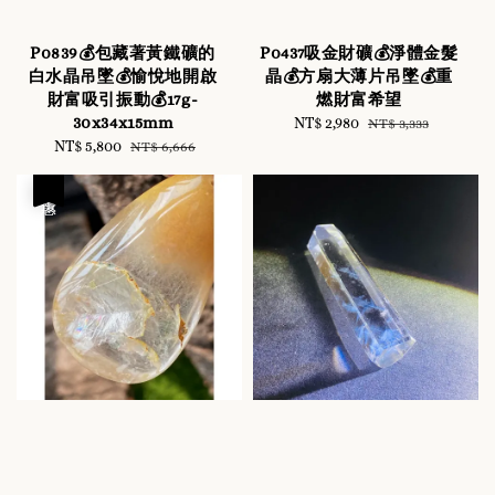
P0839💰包藏著黃鐵礦的
P0437吸金財礦💰淨體金髮
白水晶吊墜💰愉悅地開啟
晶💰方扇大薄片吊墜💰重
財富吸引振動💰17g-
燃財富希望
30x34x15mm
Sale
NT$ 2,980
Regular
NT$ 3,333
Sale
NT$ 5,800
Regular
price
price
NT$ 6,666
price
price
優惠