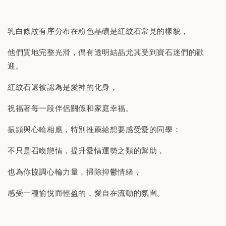
乳白條紋有序分布在粉色晶礦是紅紋石常見的樣貌，
他們質地完整光滑，偶有透明結晶尤其受到寶石迷們的歡
迎。
紅紋石還被認為是愛神的化身，
祝福著每一段伴侶關係和家庭幸福。
振頻與心輪相應，特別推薦給想要感受愛的同學：
不只是召喚戀情，提升愛情運勢之類的幫助，
也為你協調心輪力量，掃除抑鬱情緒，
感受一種愉悅而輕盈的，愛自在流動的氛圍。