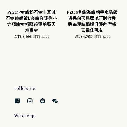
P1025-🩵綠松石🩵土耳其
P1325🌳飽滿綠幽靈水晶銀
石🩵純銀鍍k金鑲嵌迷你小
邊幾何形吊墜💰正財收割
方項鍊🩵祈願起運的藍天
機💼護航職場升遷的官祿
精靈🩵
宮最佳戰友
Sale
NT$ 3,666
Regular
Sale
NT$ 4,580
Regular
NT$ 3,999
NT$ 4,999
price
price
price
price
Follow us
We accept