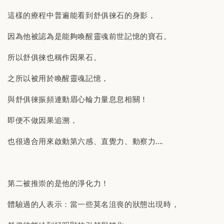
這樣的療程中普遍能看到舒俱徠石的身影，
因為他被認為是能夠喚醒靈魂前世記憶的寶石。
所以舒俱徠也稱作因果石。
之所以被用於喚醒靈魂記憶，
與舒俱徠振頻連動眉心輪力量息息相關！
即便不做因果追溯，
也很適合用來啟動第六感、直覺力、動察力....
第二被推崇的是他的淨化力！
體驗過的人表示：當一些莫名沮喪的狀態出現時，