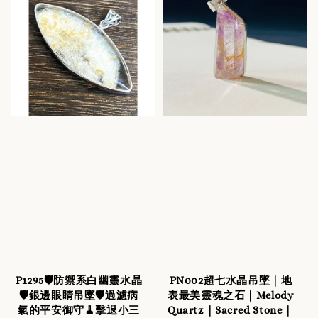
P1295🛡️防禦系白幽靈水晶
PN002超七水晶吊墜｜地
🛡️銀邊眼睛吊墜🛡️過濾病
表最美靈魂之石｜Melody
氣的平安御守🧹擊退小三
Quartz｜Sacred Stone｜