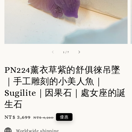
1
/
7
PN224薰衣草紫的舒俱徠吊墜
｜手工雕刻的小美人魚｜
Sugilite｜因果石｜處女座的誕
生石
Sale
NT$ 3,699
Regular
優惠
NT$ 4,280
price
price
Worldwide shipping