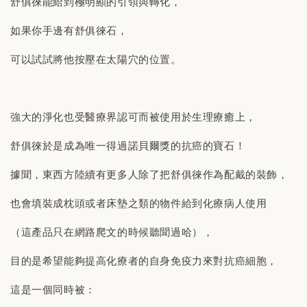
舒俱徠能給到極明顯的引領與轉化，
如果你手邊有舒俱徠石，
可以試試將他按壓在太陽穴的位置。
強大的淨化也受醫療界認可而被使用於生理療癒上，
舒俱徠於是成為唯一得過諾貝爾獎的抗癌的寶石！
據聞，東西方陸續有更多人除了把舒俱徠作為配戴的裝飾，
也會填裝成枕頭或者床墊之類的物件給到化療病人使用
（這產品只在網路爬文的時候聽聞過哈），
目的是希望能夠提高化療者的自身免疫力來對抗癌細胞，
這是一個同時被：