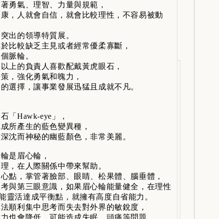
著勇氣、理智、力量與規範，
康，人就會自信，就會比較理性，不容易被動
突出的領導特質展。
於比較缺乏主見或者經常優柔寡斷，
這個脈輪。
以上的負責人喜歡配戴黃虎眼石，
策，強化勇氣和魄力，
的選擇，讓事業發展迅猛且成就不凡。
「Hawk-eye」，
成所產生的藍色變異種，
深沈而神秘的幽藍顏色，非常美麗。
輪是眉心輪，
理，在人際關係中帶來幫助。
心點，掌管著臉部、眼睛、松果體、腦垂體，
考與第三眼意識，如果眉心輪能量健全，在理性
能靈活達成平衡點，就擁有高度自省能力。
法順利集中思考而失去對外界的敏銳度，
力也會降低，可能造成失眠、頭痛等問題