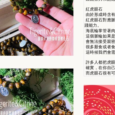
紅虎眼石
由於形成時含有
紅虎眼石對應脈
踐能力。
海底輪掌管著肉
這個脈輪如果是
會無法接受親密
很多厭食或者食
這時候我們會需
許多人都把虎眼
確實，在你自己
而虎眼石很有可