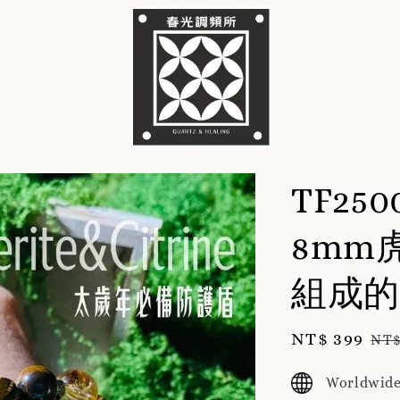
TF25
8mm
組成的
Sale
NT$ 399
Re
NT$
price
pri
Worldwide