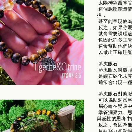
太陽神經叢掌管
這個脈輪能量健
搖，
甚至能呈現較為
反之，如果你屬
就會需要調理
也因此許多主管
這會幫助他們決
以做出正確理智
藍虎眼石
藍虎眼又叫鷹眼石
是礦石矽化未完
通常會出現一種
藍虎眼石對應脈
可以協助洞悉事
眉心輪在雙眉中
掌管洞察力、思
與感性的思考中
反之，會因為無
且觀察力和記憶