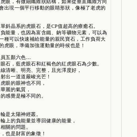
虎眼，有微細纖維狀結構，如果從垂直纖維方向
會出現一個平行移動的眼睛形狀，像極了老虎的
單斜晶系的虎眼石，是CP值超高的療癒石。
負能量，也因為富含鐵、鈉等礦物元素，可以為
一種可以快速補給能量的親民寶石，工作負荷大
的虎眼，準備加強運動量的時候也是！
員五顏六色…
眼石，藍虎眼石和紅褐色的紅虎眼石為少數。
線清晰、明亮、完整，且光澤度好，
射出一道道嚴峻光芒！
虎眼的眼神也不同，
華麗的氣質，
的感覺是極不同的。
輪是太陽神經叢。
輪上的負能量並導回健康的能量，
相關的問題。
，也是財富的象徵！