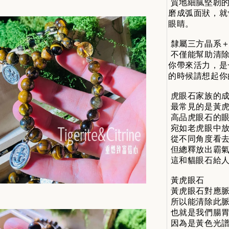
質地細膩堅韌的
磨成弧面狀，就
眼睛。
隸屬三方晶系＋
不僅能幫助清除
你帶來活力，是
的時候請想起你
虎眼石家族的成
最常見的是黃虎
高品虎眼石的眼
宛如老虎眼中放
從不同角度看去
但總釋放出霸氣
這和貓眼石給人
黃虎眼石
黃虎眼石對應脈
所以能清除此脈
也就是我們腸胃
因為是黃色光譜