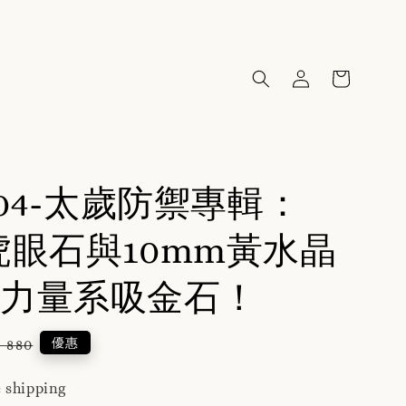
004-太歲防禦專輯：
虎眼石與10mm黃水晶
力量系吸金石！
gular
優惠
 880
ce
 shipping