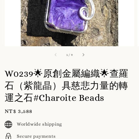
1
/
9
W0239🌟原創金屬編織🌟查羅
石（紫龍晶）具慈悲力量的轉
運之石#Charoite Beads
Regular
NT$ 3,588
price
Worldwide shipping
Secure payments