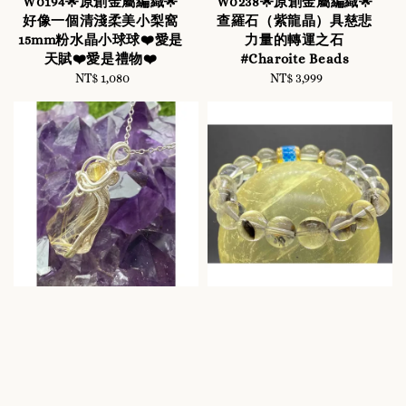
W0194🌟原創金屬編織🌟
W0238🌟原創金屬編織🌟
好像一個清淺柔美小梨窩
查羅石（紫龍晶）具慈悲
15mm粉水晶小球球❤️愛是
力量的轉運之石
天賦❤️愛是禮物❤️
#Charoite Beads
NT$ 1,080
Regular
NT$ 3,999
Regular
price
price