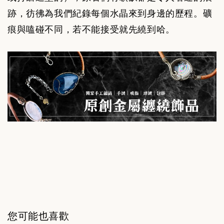
跡，彷彿為我們紀錄每個水晶來到身邊的歷程。礦
痕與嗑碰不同，若不能接受就先繞到哈。
您可能也喜歡