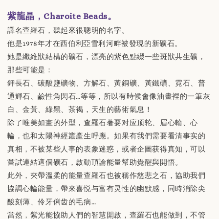
紫龍晶，Charoite Beads。
譯名查羅石，聽起來很聰明的名字。
他是1978年才在西伯利亞雪利河畔被發現的新礦石。
她是纖維狀結構的礦石，漂亮的紫色點綴一些斑狀共生礦，
那些可能是：
鉀長石、碳酸鹽礦物、方解石、黃銅礦、黃鐵礦、霓石、普
通輝石、鹼性角閃石…等等，所以有時候會像油畫裡的一筆灰
白、金黃、綠黑、茶褐，天生的藝術氣息！
除了唯美如畫的外型，查羅石著要对应顶轮、眉心輪、心
輪，也和太陽神經叢產生呼應。如果有我們需要看清事实的
真相，不被某些人事的表象迷惑，或者企圖获得真知，可以
嘗試連結這個礦石，啟動頂論能量幫助覺醒與開悟。
此外，夾帶溫柔的能量查羅石也被稱作慈悲之石，協助我們
協調心輪能量，帶來喜悦与富有灵性的幽默感，同時消除尖
酸刻薄、伶牙俐齿的毛病…
當然，紫光能協助人們的智慧開啟，查羅石也能做到，不管